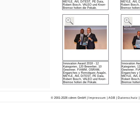
MEYLE, AVL DiTEST, PE Data,
MEYLE, AVL D
Robert Bosch, VALEO und Knorr-
Robert Bosch,
Bremse holten die Pokale.
Bremse holten
Innovation Award 2018 - 12
Innovation Aw
Kategorien, 120 Bewerber, 10
Kategorien, 1
Gewinner. FIAMM, OSRAM,
Gewinner. F
Enganches y Remolques Aragón,
Enganches y 
MEYLE, AVL DiTEST, PE Data,
MEYLE, AVL D
Robert Bosch, VALEO und Knorr-
Robert Bosch
Bremse holten die Pokale.
Bremse holten
© 2001-2026 cdmm GmbH |
Impressum
|
AGB
|
Datenschutz