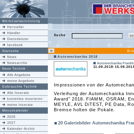
Werkstattausrüstung
Hersteller
Händler
Suche
Dienstleister
facebook
Startseite
Bra
Automechanika 2018
News
Newsarchiv
Automechanika Frankfu
11.09.2018-15.09.201
Neue Technik
Alle Angebote
meine Angebote
Impressionen von der Automechanik
Gebrauchte Technik
Alle Inserate
Verleihung der Automechanika Inn
Award" 2018. FIAMM, OSRAM, En
kostenlos inserieren
MEYLE, AVL DiTEST, PE Data, Ro
meine Inserate
Bremse holten die Pokale.
Messekalender
2026
20 Galeriebilder Automechanika Fra
2027
Kalender-Archiv