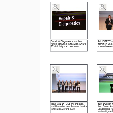
Repair & Diagnostics war beim
AVL DiTEST wu
Automechanika Innovation Award
nominiert und 
2018 richtig stark vertreten.
unsere besten
Team AVL DiTEST mit Pokalen
Zum zweiten M
und Urkunden des Automechanika
den „Green Aw
Innovation Award 2018.
Sonderpreis fü
nachhaltigste 