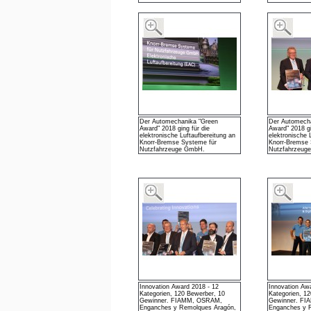
Der Automechanika "Green
Der Automech
Award" 2018 ging für die
Award" 2018 gi
elektronische Luftaufbereitung an
elektronische 
Knorr-Bremse Systeme für
Knorr-Bremse 
Nutzfahrzeuge GmbH.
Nutzfahrzeug
Innovation Award 2018 - 12
Innovation Aw
Kategorien, 120 Bewerber, 10
Kategorien, 1
Gewinner. FIAMM, OSRAM,
Gewinner. F
Enganches y Remolques Aragón,
Enganches y 