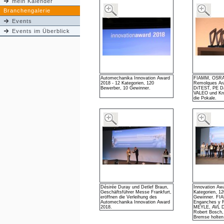
mein Kalender
Branchengalerie
Events
Events im Überblick
Automechanika Innovation Award
FIAMM, OSRA
2018 - 12 Kategorien, 120
Remolques Ar
Bewerber, 10 Gewinner.
DiTEST, PE Da
VALEO und Kno
die Pokale.
Désirée Duray und Detlef Braun,
Innovation Aw
Geschäftsführer Messe Frankfurt,
Kategorien, 1
eröffnen die Verleihung des
Gewinner. F
Automechanika Innovation Award
Enganches y 
2018.
MEYLE, AVL D
Robert Bosch,
Bremse holten