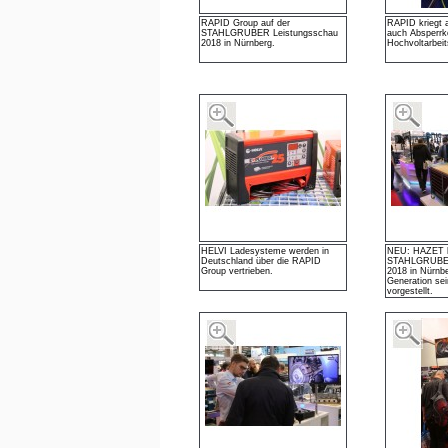
RAPID Group auf der
RAPID kriegt al
STAHLGRUBER Leistungsschau
auch Absperrke
2018 in Nürnberg.
Hochvoltarbeit
HELVI Ladesysteme werden in
NEU: HAZET h
Deutschland über die RAPID
STAHLGRUBER
Group vertrieben.
2018 in Nürnb
Generation se
vorgestellt.