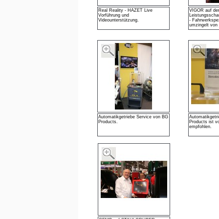
Real Reality - HAZET Live
VIGOR auf d
Vorführung und
Leistungsscha
Videounterstützung.
- Fahrwerkspe
umzingelt von
Automatikgetriebe Service von BG
Automatikgetr
Products.
Products ist 
empfohlen.