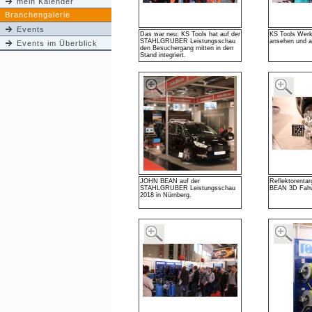
mein Kalender
Branchengalerie
Events
Das war neu: KS Tools hat auf der
KS Tools Wer
STAHLGRUBER Leistungsschau
ansehen und a
Events im Überblick
den Besuchergang mitten in den
Stand integriert.
JOHN BEAN auf der
Reflektorenta
STAHLGRUBER Leistungsschau
BEAN 3D Fah
2018 in Nürnberg.