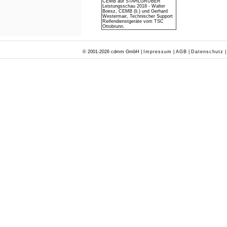
CEMB auf STAHLGRUBER
Leistungsschau 2018 - Walter
Boesz, CEMB (li.) und Gerhard
Westermair, Technischer Support
Reifendienstgeräte vom TSC
Ottobrunn.
© 2001-2026 cdmm GmbH |
Impressum
|
AGB
|
Datenschutz