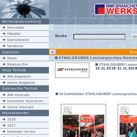
Werkstattausrüstung
Hersteller
Händler
Suche
Dienstleister
facebook
Startseite
Bra
STAHLGRUBER Leistungsschau Nürnbe
News
Newsarchiv
STAHLGRUBER Leistung
10.11.2018-11.11.201
Neue Technik
Alle Angebote
meine Angebote
Gebrauchte Technik
19 Galeriebilder STAHLGRUBER Leistungsschau 
Alle Inserate
kostenlos inserieren
meine Inserate
Messekalender
2026
2027
Kalender-Archiv