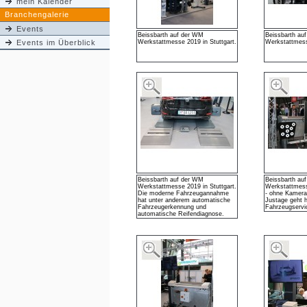
mein Kalender
Branchengalerie
Events
Beissbarth auf der WM
Beissbarth au
Events im Überblick
Werkstattmesse 2019 in Stuttgart.
Werkstattmess
Beissbarth auf der WM
Beissbarth au
Werkstattmesse 2019 in Stuttgart.
Werkstattmess
Die moderne Fahrzeugannahme
- ohne Kamera
hat unter anderem automatische
Justage geht h
Fahrzeugerkennung und
Fahrzeugservi
automatische Reifendiagnose.