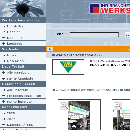
Werkstattausrüstung
Hersteller
Händler
Suche
Dienstleister
facebook
Startseite
Bra
WM Werkstattmesse 2019
News
Newsarchiv
WM Werkstattmesse 2019 
05.04.2019-07.04.201
Neue Technik
Alle Angebote
meine Angebote
Gebrauchte Technik
20 Galeriebilder WM Werkstattmesse 2019 in Stuttg
Alle Inserate
kostenlos inserieren
meine Inserate
Messekalender
2026
2027
Kalender-Archiv