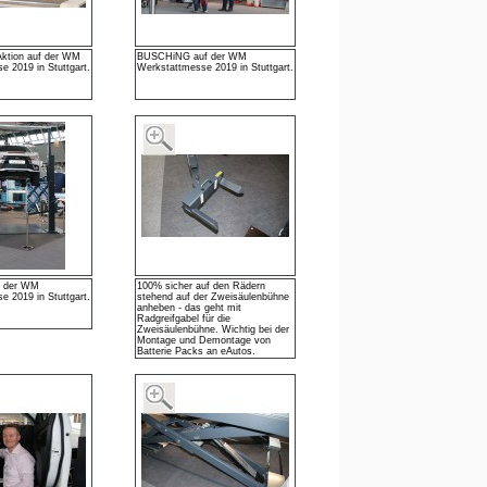
Aktion auf der WM
BUSCHiNG auf der WM
e 2019 in Stuttgart.
Werkstattmesse 2019 in Stuttgart.
f der WM
100% sicher auf den Rädern
e 2019 in Stuttgart.
stehend auf der Zweisäulenbühne
anheben - das geht mit
Radgreifgabel für die
Zweisäulenbühne. Wichtig bei der
Montage und Demontage von
Batterie Packs an eAutos.