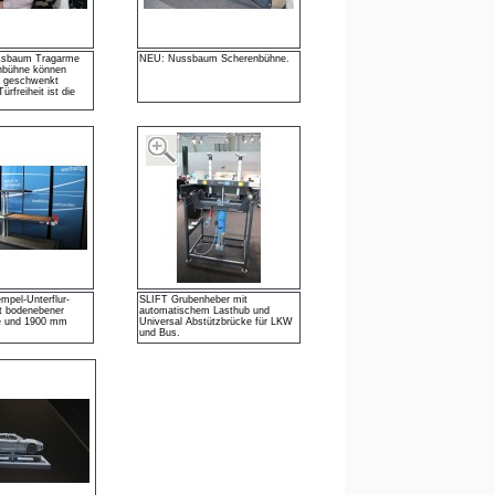
ssbaum Tragarme
NEU: Nussbaum Scherenbühne.
nbühne können
o geschwenkt
ürfreiheit ist die
mpel-Unterflur-
SLIFT Grubenheber mit
t bodenebener
automatischem Lasthub und
e und 1900 mm
Universal Abstützbrücke für LKW
und Bus.