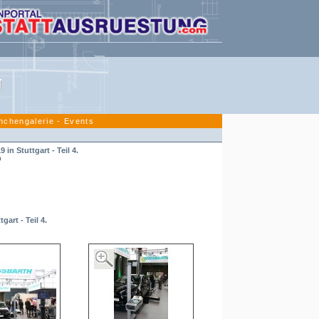
nchengalerie - Events
in Stuttgart - Teil 4.
9
art - Teil 4.