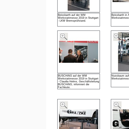
Beissbarth auf der WM
Beissbarth in 
Werkstattmesse 2019 in Stuttgart
Werkstattmess
- LKW Bremsprüfstand.
BUSCHiNG auf der WM
Nussbaum au
Werkstattmesse 2019 in Stuttgart
Werkstattmess
- Claudia Helms, Geschäftsleitung
BUSCHiNG, informiert die
Fachleute.