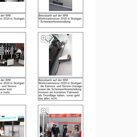
f der WM
Beissbarth auf der WM
e 2019 in Stuttgart.
Werkstattmesse 2019 in Stuttgart
- Scheinwerfereinstellung.
f der WM
Beissbarth auf der WM
e 2019 in Stuttgart
Werkstattmesse 2019 in Stuttgart
- und Sensor-
- die Kamera- und Sensor-Justage
eute kein
sowie die Scheinwerfereinstellung
ce mehr.
müssen ein korrektes Fahrwerk
als Grundlage haben, sonst geht
das alles nicht.