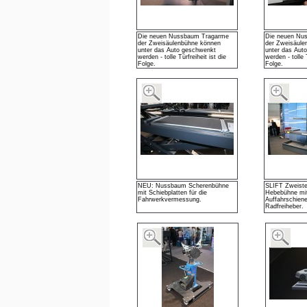
Die neuen Nussbaum Tragarme
Die neuen Nu
der Zweisäulenbühne können
der Zweisäule
unter das Auto geschwenkt
unter das Aut
werden - tolle Türfreiheit ist die
werden - tolle T
Folge.
Folge.
NEU: Nussbaum Scherenbühne
SLIFT Zweiste
mit Schiebplatten für die
Hebebühne mi
Fahrwerkvermessung.
Auffahrschien
Radfreiheber.