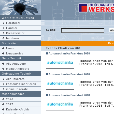
Werkstattausrüstung
Hersteller
Händler
Suche
Dienstleister
facebook
Startseite
Bra
Events 20-40 von 661
News
Newsarchiv
Automechanika Frankfurt 2018
Neue Technik
Impressionen von der
Alle Angebote
Frankfurt 2018. Teil 5
meine Angebote
Gebrauchte Technik
Automechanika Frankfurt 2018
Alle Inserate
Impressionen von der
kostenlos inserieren
Frankfurt 2018. Teil 6
meine Inserate
Messekalender
Automechanika Frankfurt 2018
2026
Impressionen von der
2027
Frankfurt 2018. Teil 7
Kalender-Archiv