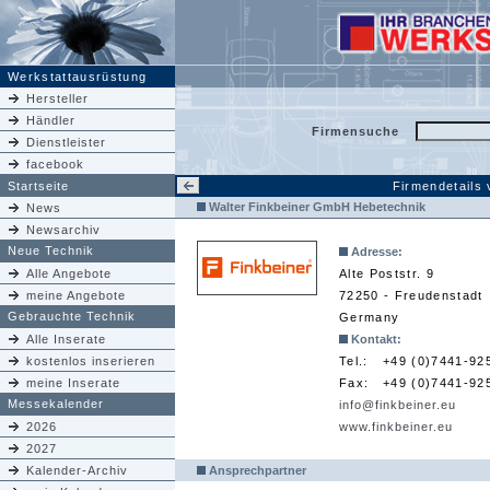
Werkstattausrüstung
Hersteller
Händler
Firmensuche
Dienstleister
facebook
Startseite
Firmendetails
Walter Finkbeiner GmbH Hebetechnik
News
Newsarchiv
Neue Technik
Adresse:
Alle Angebote
Alte Poststr. 9
meine Angebote
72250 - Freudenstadt
Gebrauchte Technik
Germany
Alle Inserate
Kontakt:
kostenlos inserieren
Tel.:
+49 (0)7441-92
meine Inserate
Fax:
+49 (0)7441-92
Messekalender
info@finkbeiner.eu
2026
www.finkbeiner.eu
2027
Kalender-Archiv
Ansprechpartner