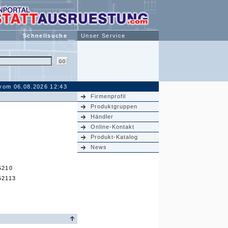
Schnellsuche
Unser Service
 vom 06.08.2026 12:43
Firmenprofil
Produktgruppen
Händler
Online-Kontakt
Produkt-Katalog
News
5210
52113