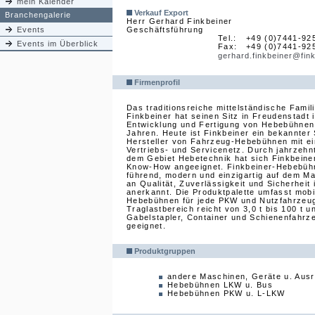
mein Kalender
Verkauf Export
Branchengalerie
Herr Gerhard Finkbeiner
Events
Geschäftsführung
Tel.:
+49 (0)7441-92
Events im Überblick
Fax:
+49 (0)7441-92
gerhard.finkbeiner@fink
Firmenprofil
Das traditionsreiche mittelständische Fami
Finkbeiner hat seinen Sitz in Freudenstadt
Entwicklung und Fertigung von Hebebühnen
Jahren. Heute ist Finkbeiner ein bekannter 
Hersteller von Fahrzeug-Hebebühnen mit ei
Vertriebs- und Servicenetz. Durch jahrzehn
dem Gebiet Hebetechnik hat sich Finkbeine
Know-How angeeignet. Finkbeiner-Hebebühn
führend, modern und einzigartig auf dem M
an Qualität, Zuverlässigkeit und Sicherheit 
anerkannt. Die Produktpalette umfasst mobi
Hebebühnen für jede PKW und Nutzfahrzeug
Traglastbereich reicht von 3,0 t bis 100 t u
Gabelstapler, Container und Schienenfahrz
geeignet.
Produktgruppen
andere Maschinen, Geräte u. Aus
Hebebühnen LKW u. Bus
Hebebühnen PKW u. L-LKW