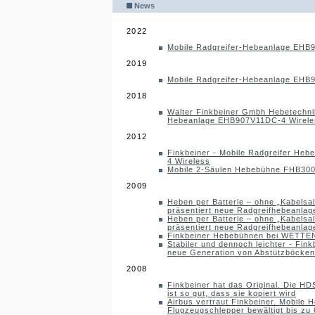
News
2022
Mobile Radgreifer-Hebeanlage EHB
2019
Mobile Radgreifer-Hebeanlage EHB
2018
Walter Finkbeiner Gmbh Hebetechnik
Hebeanlage EHB907V11DC-4 Wirele
2012
Finkbeiner - Mobile Radgreifer He
4 Wireless
Mobile 2-Säulen Hebebühne FHB300
2009
Heben per Batterie – ohne „Kabelsal
präsentiert neue Radgreifhebeanlage
Heben per Batterie – ohne „Kabelsal
präsentiert neue Radgreifhebeanlage
Finkbeiner Hebebühnen bei WETTE
Stabiler und dennoch leichter - Fink
neue Generation von Abstützböcken
2008
Finkbeiner hat das Original. Die 
ist so gut, dass sie kopiert wird
Airbus vertraut Finkbeiner. Mobile 
Flugzeugschlepper bewältigt bis zu 