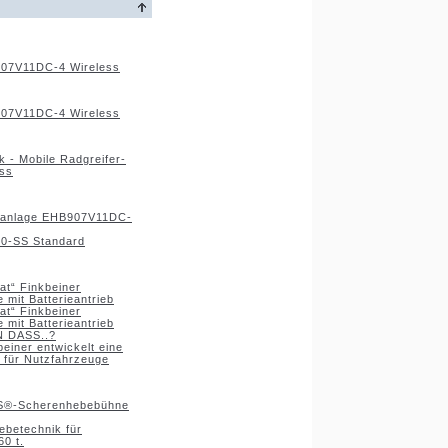
907V11DC-4 Wireless
907V11DC-4 Wireless
 - Mobile Radgreifer-
ss
beanlage EHB907V11DC-
0-SS Standard
at“ Finkbeiner
 mit Batterieantrieb
at“ Finkbeiner
 mit Batterieantrieb
N DASS..?
beiner entwickelt eine
 für Nutzfahrzeuge
HDS®-Scherenhebebühne
Hebetechnik für
60 t.