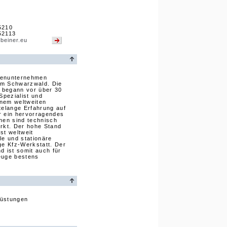
5210
52113
beiner.eu
lienunternehmen
 im Schwarzwald. Die
 begann vor über 30
Spezialist und
nem weltweiten
telange Erfahrung auf
r ein hervorragendes
en sind technisch
arkt. Der hohe Stand
ist weltweit
le und stationäre
e Kfz-Werkstatt. Der
nd ist somit auch für
euge bestens
rüstungen