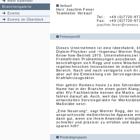
mein Kalender
Verkauf
Branchengalerie
Herr Joachim Feser
Events
Teamleiter Verkauf
Tel.:
+49 (0)7720-97
Events im Überblick
Fax:
+49 (0)7720-97
joachim.feser@romess.
Firmenprofil
Dieses Unternehmen ist eine Ideenfabrik, kl
Diplom-Physiker und –Ingenieur Werner Ro
Know-how-Betrieb 1970. Unternehmensziel 
Fremdfirmen Problemlösungen anzubieten. 
beschäftigten sich Rogg und seine Mitarbei
regeltechnischen Innovationen im industrie
Bereich. Nach und nach verlagerte sich ihr
aber auf die Entwicklung von Servicegeräte
Kraftfahrzeugsektor.
Hier gehört Romess heute zu den führenden
Name hat in der Branche einen guten Klang
aller Kfz-Fachbetriebe kennen die Marke, un
fahren darauf ab. Auch, weil das Unternehm
entwickelten Servicegeräten für Werkstätte
Maßstäbe setzt.
„Eine Neuerung“, sagt Werner Rogg, der s
anspruchsvolle meßtechnische Apparate entw
dann gut, wenn sie ihrem Anwender ermögli
schneller und präziser zu erfüllen und dadu
sparen hilft“.
Produktgruppen