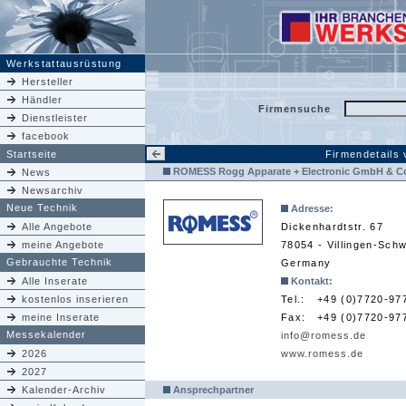
Werkstattausrüstung
Hersteller
Händler
Firmensuche
Dienstleister
facebook
Startseite
Firmendetails
ROMESS Rogg Apparate + Electronic GmbH & C
News
Newsarchiv
Neue Technik
Adresse:
Alle Angebote
Dickenhardtstr. 67
meine Angebote
78054 - Villingen-Sch
Gebrauchte Technik
Germany
Alle Inserate
Kontakt:
kostenlos inserieren
Tel.:
+49 (0)7720-97
meine Inserate
Fax:
+49 (0)7720-97
Messekalender
info@romess.de
2026
www.romess.de
2027
Kalender-Archiv
Ansprechpartner