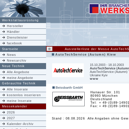
Werkstattausrüstung
Hersteller
Händler
Dienstleister
facebook
Startseite
Ausstellerliste der Messe AutoTech
AutoTechService (Autumn) Kiew
News
Newsarchiv
15.10.2003 - 18.10.2003
Neue Technik
AutoTechService (Autum
AutoTechService (Autumn) T
Alle Angebote
Ukraine Kyiv
meine Angebote
www
Gebrauchte Technik
Beissbarth GmbH
Alle Inserate
Hanauer Str. 101
kostenlos inserieren
80993 München
Deutschland
meine Inserate
Tel:
+ 49-(0)89-1490
Fax:
+ 49-(0)89-1490
Messekalender
2026
2027
Stand : 08.08.2026 Alle Angaben ohne Gew
Kalender-Archiv