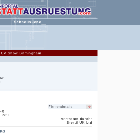
Schnellsuche
se CV Show Birmingham
how
m
Firmendetails
7-0
7-289
vertreten durch:
Stertil UK Ltd
 KG