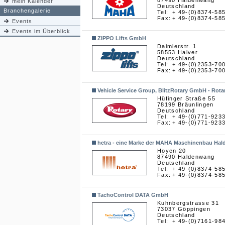
87490 Haldenwang
mein Kalender
Deutschland
Branchengalerie
Tel:
+ 49-(0)8374-58
Fax:
+ 49-(0)8374-58
Events
Events im Überblick
ZIPPO Lifts GmbH
Daimlerstr. 1
58553 Halver
Deutschland
Tel:
+ 49-(0)2353-70
Fax:
+ 49-(0)2353-70
Vehicle Service Group, BlitzRotary GmbH - Rota
Hüfinger Straße 55
78199 Bräunlingen
Deutschland
Tel:
+ 49-(0)771-923
Fax:
+ 49-(0)771-923
hetra - eine Marke der MAHA Maschinenbau H
Hoyen 20
87490 Haldenwang
Deutschland
Tel:
+ 49-(0)8374-58
Fax:
+ 49-(0)8374-58
TachoControl DATA GmbH
Kuhnbergstrasse 31
73037 Göppingen
Deutschland
Tel:
+ 49-(0)7161-98