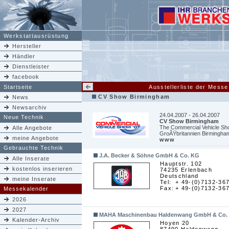
Werkstattausrüstung
Hersteller
Händler
Dienstleister
facebook
Startseite
Ausstellerliste der Mes
CV Show Birmingham
News
Newsarchiv
24.04.2007 - 26.04.2007
Neue Technik
CV Show Birmingham
The Commercial Vehicle S
Alle Angebote
GroÃŸbritannien Birmingha
meine Angebote
www
Gebrauchte Technik
J.A. Becker & Söhne GmbH & Co. KG
Alle Inserate
Hauptstr. 102
kostenlos inserieren
74235 Erlenbach
Deutschland
meine Inserate
Tel:
+ 49-(0)7132-36
Fax:
+ 49-(0)7132-36
Messekalender
2026
2027
MAHA Maschinenbau Haldenwang GmbH & Co.
Kalender-Archiv
Hoyen 20