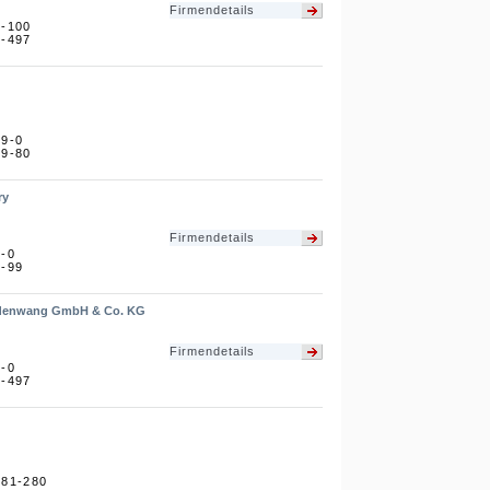
Firmendetails
5-100
5-497
09-0
09-80
ry
Firmendetails
3-0
3-99
aldenwang GmbH & Co. KG
Firmendetails
5-0
5-497
481-280