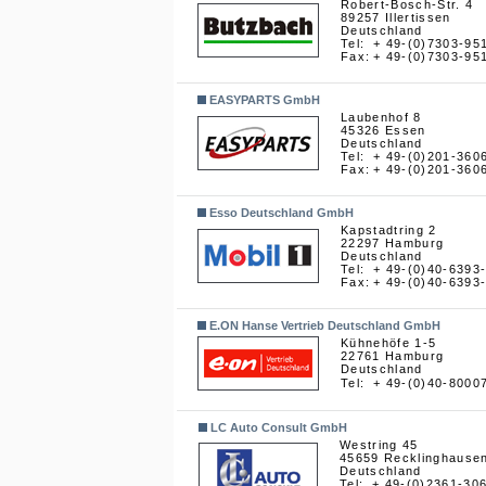
Robert-Bosch-Str. 4
89257 Illertissen
Deutschland
Tel:
+ 49-(0)7303-95
Fax:
+ 49-(0)7303-95
EASYPARTS GmbH
Laubenhof 8
45326 Essen
Deutschland
Tel:
+ 49-(0)201-360
Fax:
+ 49-(0)201-360
Esso Deutschland GmbH
Kapstadtring 2
22297 Hamburg
Deutschland
Tel:
+ 49-(0)40-6393
Fax:
+ 49-(0)40-6393
E.ON Hanse Vertrieb Deutschland GmbH
Kühnehöfe 1-5
22761 Hamburg
Deutschland
Tel:
+ 49-(0)40-8000
LC Auto Consult GmbH
Westring 45
45659 Recklinghause
Deutschland
Tel:
+ 49-(0)2361-30