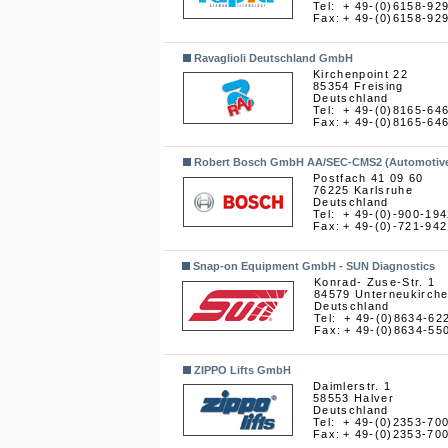
Tel:
+ 49-(0)6158-92
Fax:
+ 49-(0)6158-92
Ravaglioli Deutschland GmbH
Kirchenpoint 22
85354 Freising
Deutschland
Tel:
+ 49-(0)8165-64
Fax:
+ 49-(0)8165-64
Robert Bosch GmbH AA/SEC-CMS2 (Automotive A
Postfach 41 09 60
76225 Karlsruhe
Deutschland
Tel:
+ 49-(0)-900-19
Fax:
+ 49-(0)-721-94
Snap-on Equipment GmbH - SUN Diagnostics
Konrad- Zuse-Str. 1
84579 Unterneukirch
Deutschland
Tel:
+ 49-(0)8634-62
Fax:
+ 49-(0)8634-55
ZIPPO Lifts GmbH
Daimlerstr. 1
58553 Halver
Deutschland
Tel:
+ 49-(0)2353-70
Fax:
+ 49-(0)2353-70