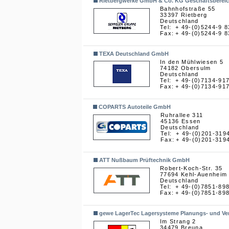
Rietbergwerke GmbH & Co. KG Geschäftsbereich
Bahnhofstraße 55
33397 Rietberg
Deutschland
Tel:
+ 49-(0)5244-9 8
Fax:
+ 49-(0)5244-9 8
TEXA Deutschland GmbH
In den Mühlwiesen 5
74182 Obersulm
Deutschland
Tel:
+ 49-(0)7134-91
Fax:
+ 49-(0)7134-91
COPARTS Autoteile GmbH
Ruhrallee 311
45136 Essen
Deutschland
Tel:
+ 49-(0)201-319
Fax:
+ 49-(0)201-319
ATT Nußbaum Prüftechnik GmbH
Robert-Koch-Str. 35
77694 Kehl-Auenheim
Deutschland
Tel:
+ 49-(0)7851-89
Fax:
+ 49-(0)7851-89
gewe LagerTec Lagersysteme Planungs- und Ve
Im Strang 2
34479 Breuna