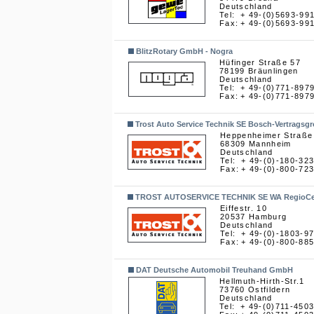
Deutschland
Tel:
+ 49-(0)5693-99
Fax:
+ 49-(0)5693-99
BlitzRotary GmbH - Nogra
Hüfinger Straße 57
78199 Bräunlingen
Deutschland
Tel:
+ 49-(0)771-897
Fax:
+ 49-(0)771-897
Trost Auto Service Technik SE Bosch-Vertragsg
Heppenheimer Straße
68309 Mannheim
Deutschland
Tel:
+ 49-(0)-180-32
Fax:
+ 49-(0)-800-72
TROST AUTOSERVICE TECHNIK SE WA RegioCe
Eiffestr. 10
20537 Hamburg
Deutschland
Tel:
+ 49-(0)-1803-9
Fax:
+ 49-(0)-800-88
DAT Deutsche Automobil Treuhand GmbH
Hellmuth-Hirth-Str.1
73760 Ostfildern
Deutschland
Tel:
+ 49-(0)711-450