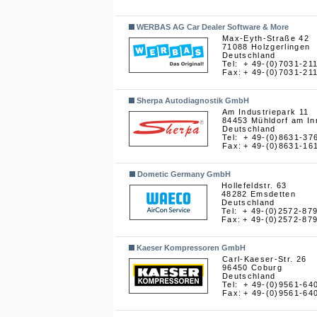
WERBAS AG Car Dealer Software & More
Max-Eyth-Straße 42
71088 Holzgerlingen
Deutschland
Tel:
+ 49-(0)7031-21
Fax:
+ 49-(0)7031-21
Sherpa Autodiagnostik GmbH
Am Industriepark 11
84453 Mühldorf am In
Deutschland
Tel:
+ 49-(0)8631-37
Fax:
+ 49-(0)8631-16
Dometic Germany GmbH
Hollefeldstr. 63
48282 Emsdetten
Deutschland
Tel:
+ 49-(0)2572-87
Fax:
+ 49-(0)2572-87
Kaeser Kompressoren GmbH
Carl-Kaeser-Str. 26
96450 Coburg
Deutschland
Tel:
+ 49-(0)9561-64
Fax:
+ 49-(0)9561-64