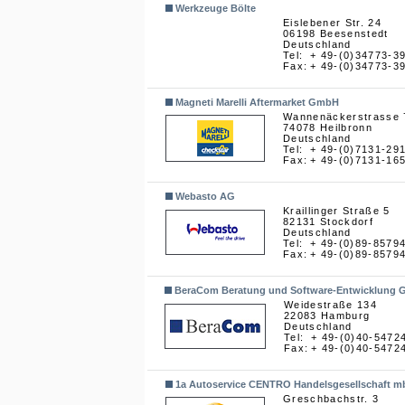
Werkzeuge Bölte
Eislebener Str. 24
06198 Beesenstedt
Deutschland
Tel:
+ 49-(0)34773-3
Fax:
+ 49-(0)34773-3
Magneti Marelli Aftermarket GmbH
Wannenäckerstrasse 
74078 Heilbronn
Deutschland
Tel:
+ 49-(0)7131-29
Fax:
+ 49-(0)7131-16
Webasto AG
Kraillinger Straße 5
82131 Stockdorf
Deutschland
Tel:
+ 49-(0)89-8579
Fax:
+ 49-(0)89-8579
BeraCom Beratung und Software-Entwicklung 
Weidestraße 134
22083 Hamburg
Deutschland
Tel:
+ 49-(0)40-5472
Fax:
+ 49-(0)40-5472
1a Autoservice CENTRO Handelsgesellschaft m
Greschbachstr. 3