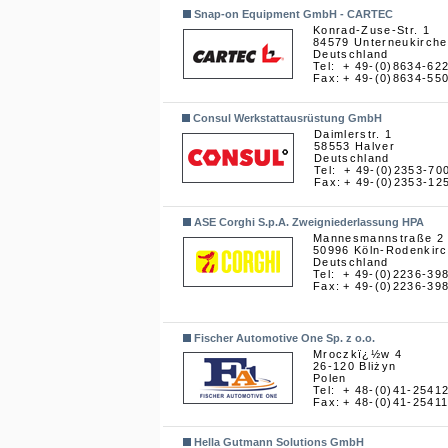
Snap-on Equipment GmbH - CARTEC
Konrad-Zuse-Str. 1
84579 Unterneukirch
Deutschland
Tel:
+ 49-(0)8634-62
Fax:
+ 49-(0)8634-55
Consul Werkstattausrüstung GmbH
Daimlerstr. 1
58553 Halver
Deutschland
Tel:
+ 49-(0)2353-70
Fax:
+ 49-(0)2353-12
ASE Corghi S.p.A. Zweigniederlassung HPA
Mannesmannstraße 2
50996 Köln-Rodenkir
Deutschland
Tel:
+ 49-(0)2236-39
Fax:
+ 49-(0)2236-39
Fischer Automotive One Sp. z o.o.
Mroczkï¿½w 4
26-120 Bliżyn
Polen
Tel:
+ 48-(0)41-2541
Fax:
+ 48-(0)41-2541
Hella Gutmann Solutions GmbH