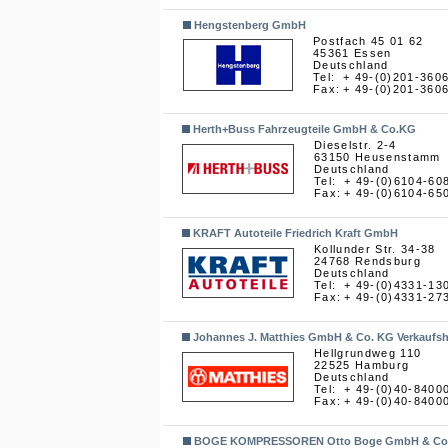
Hengstenberg GmbH
Postfach 45 01 62
45361 Essen
Deutschland
Tel:
+ 49-(0)201-360
Fax:
+ 49-(0)201-360
Herth+Buss Fahrzeugteile GmbH & Co.KG
Dieselstr. 2-4
63150 Heusenstamm
Deutschland
Tel:
+ 49-(0)6104-60
Fax:
+ 49-(0)6104-65
KRAFT Autoteile Friedrich Kraft GmbH
Kollunder Str. 34-38
24768 Rendsburg
Deutschland
Tel:
+ 49-(0)4331-13
Fax:
+ 49-(0)4331-27
Johannes J. Matthies GmbH & Co. KG Verkaufs
Hellgrundweg 110
22525 Hamburg
Deutschland
Tel:
+ 49-(0)40-8400
Fax:
+ 49-(0)40-8400
BOGE KOMPRESSOREN Otto Boge GmbH & Co