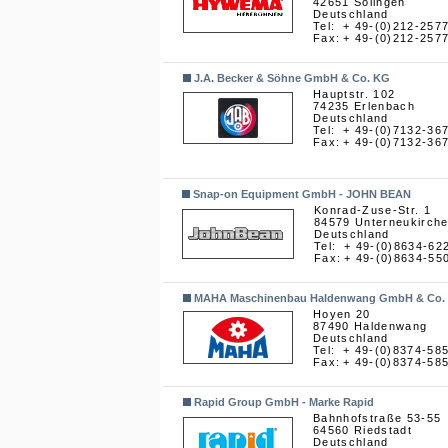
42651 Solingen
Deutschland
Tel:
+ 49-(0)212-257
Fax:
+ 49-(0)212-257
J.A. Becker & Söhne GmbH & Co. KG
Hauptstr. 102
74235 Erlenbach
Deutschland
Tel:
+ 49-(0)7132-36
Fax:
+ 49-(0)7132-36
Snap-on Equipment GmbH - JOHN BEAN
Konrad-Zuse-Str. 1
84579 Unterneukirch
Deutschland
Tel:
+ 49-(0)8634-62
Fax:
+ 49-(0)8634-55
MAHA Maschinenbau Haldenwang GmbH & Co.
Hoyen 20
87490 Haldenwang
Deutschland
Tel:
+ 49-(0)8374-58
Fax:
+ 49-(0)8374-58
Rapid Group GmbH - Marke Rapid
Bahnhofstraße 53-55
64560 Riedstadt
Deutschland