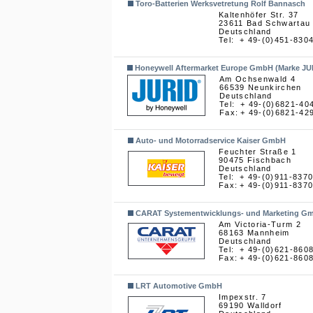
Toro-Batterien Werksvetretung Rolf Bannasch
Kaltenhöfer Str. 37
23611 Bad Schwartau
Deutschland
Tel:
+ 49-(0)451-830
Honeywell Aftermarket Europe GmbH (Marke J
Am Ochsenwald 4
66539 Neunkirchen
Deutschland
Tel:
+ 49-(0)6821-40
Fax:
+ 49-(0)6821-42
Auto- und Motorradservice Kaiser GmbH
Feuchter Straße 1
90475 Fischbach
Deutschland
Tel:
+ 49-(0)911-837
Fax:
+ 49-(0)911-837
CARAT Systementwicklungs- und Marketing G
Am Victoria-Turm 2
68163 Mannheim
Deutschland
Tel:
+ 49-(0)621-860
Fax:
+ 49-(0)621-860
LRT Automotive GmbH
Impexstr. 7
69190 Walldorf