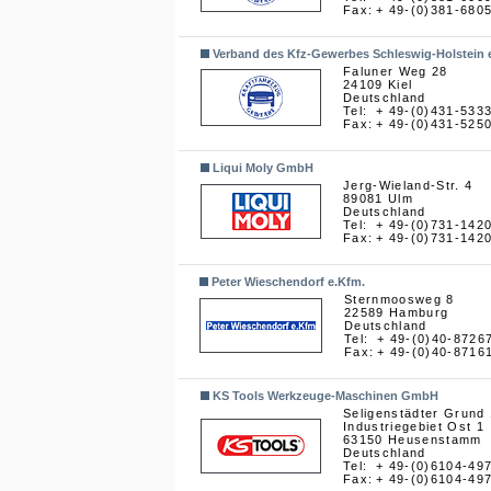
Fax:
+ 49-(0)381-680
Verband des Kfz-Gewerbes Schleswig-Holstein e
Faluner Weg 28
24109 Kiel
Deutschland
Tel:
+ 49-(0)431-533
Fax:
+ 49-(0)431-525
Liqui Moly GmbH
Jerg-Wieland-Str. 4
89081 Ulm
Deutschland
Tel:
+ 49-(0)731-142
Fax:
+ 49-(0)731-142
Peter Wieschendorf e.Kfm.
Sternmoosweg 8
22589 Hamburg
Deutschland
Tel:
+ 49-(0)40-8726
Fax:
+ 49-(0)40-8716
KS Tools Werkzeuge-Maschinen GmbH
Seligenstädter Grund
Industriegebiet Ost 1
63150 Heusenstamm
Deutschland
Tel:
+ 49-(0)6104-49
Fax:
+ 49-(0)6104-49