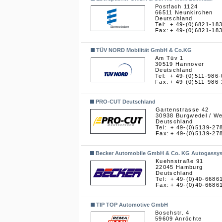
Postfach 1124
66511 Neunkirchen
Deutschland
Tel:
+ 49-(0)6821-18
Fax:
+ 49-(0)6821-18
TÜV NORD Mobilität GmbH & Co.KG
Am Tüv 1
30519 Hannover
Deutschland
Tel:
+ 49-(0)511-986-
Fax:
+ 49-(0)511-986
PRO-CUT Deutschland
Gartenstrasse 42
30938 Burgwedel / We
Deutschland
Tel:
+ 49-(0)5139-27
Fax:
+ 49-(0)5139-27
Becker Automobile GmbH & Co. KG Autogassy
Kuehnstraße 91
22045 Hamburg
Deutschland
Tel:
+ 49-(0)40-6686
Fax:
+ 49-(0)40-6686
TIP TOP Automotive GmbH
Boschstr. 4
59609 Anröchte