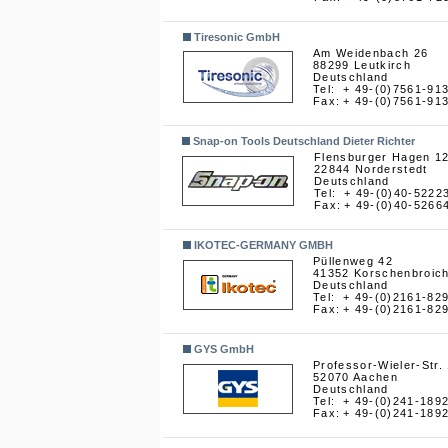
Tiresonic GmbH
Am Weidenbach 26
88299 Leutkirch
Deutschland
Tel:
+ 49-(0)7561-91
Fax:
+ 49-(0)7561-91
Snap-on Tools Deutschland Dieter Richter
Flensburger Hagen 1
22844 Norderstedt
Deutschland
Tel:
+ 49-(0)40-5222
Fax:
+ 49-(0)40-5266
IKOTEC-GERMANY GMBH
Püllenweg 42
41352 Korschenbroic
Deutschland
Tel:
+ 49-(0)2161-82
Fax:
+ 49-(0)2161-82
GYS GmbH
Professor-Wieler-Str.
52070 Aachen
Deutschland
Tel:
+ 49-(0)241-189
Fax:
+ 49-(0)241-189