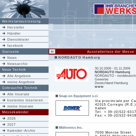
Werkstattausrüstung
Hersteller
Händler
Dienstleister
facebook
Startseite
Ausstellerliste der Mes
NORDAUTO Hamburg
News
Newsarchiv
30.10.2009 - 01.11.2009
Neue Technik
NORDAUTO Hamburg
NORDAUTO - norddeutsche 
Alle Angebote
Gewerbe
meine Angebote
Deutschland Hamburg
www
Gebrauchte Technik
Alle Inserate
Snap-on Equipment s.r.l.
kostenlos inserieren
Via provinciale per Ca
42015 Corregio (R.E.)
meine Inserate
Italien
Tel:
+ 39-(0)522-631
Messekalender
Fax:
+ 39-(0)522-641
2026
2027
Midtronics Inc.
Kalender-Archiv
7000 Monroe Street