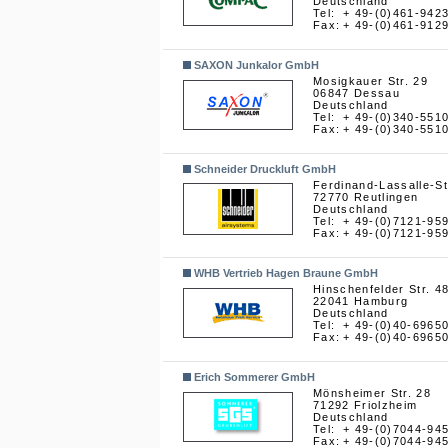
Deutschland
Tel:
+ 49-(0)461-942
Fax:
+ 49-(0)461-912
SAXON Junkalor GmbH
Mosigkauer Str. 29
06847 Dessau
Deutschland
Tel:
+ 49-(0)340-551
Fax:
+ 49-(0)340-551
Schneider Druckluft GmbH
Ferdinand-Lassalle-St
72770 Reutlingen
Deutschland
Tel:
+ 49-(0)7121-95
Fax:
+ 49-(0)7121-95
WHB Vertrieb Hagen Braune GmbH
Hinschenfelder Str. 4
22041 Hamburg
Deutschland
Tel:
+ 49-(0)40-6965
Fax:
+ 49-(0)40-6965
Erich Sommerer GmbH
Mönsheimer Str. 28
71292 Friolzheim
Deutschland
Tel:
+ 49-(0)7044-94
Fax:
+ 49-(0)7044-94