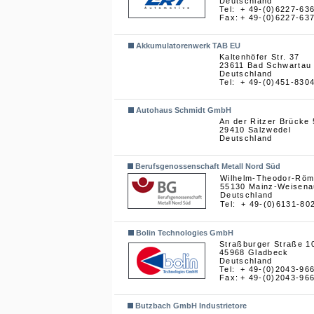
Deutschland
Tel:
+ 49-(0)6227-63
Fax:
+ 49-(0)6227-63
Akkumulatorenwerk TAB EU
Kaltenhöfer Str. 37
23611 Bad Schwartau
Deutschland
Tel:
+ 49-(0)451-830
Autohaus Schmidt GmbH
An der Ritzer Brücke 
29410 Salzwedel
Deutschland
Berufsgenossenschaft Metall Nord Süd
Wilhelm-Theodor-Römh
55130 Mainz-Weisena
Deutschland
Tel:
+ 49-(0)6131-80
Bolin Technologies GmbH
Straßburger Straße 1
45968 Gladbeck
Deutschland
Tel:
+ 49-(0)2043-96
Fax:
+ 49-(0)2043-96
Butzbach GmbH Industrietore