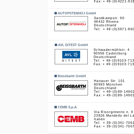
Fax:
+ 49-(0)4221-91
AUTOPSTENHOJ GmbH
Sandkampstr. 90
48432 Rheine
Deutschland
Tel:
+ 49-(0)5971-86
AVL DiTEST GmbH
Schwadermühlstr. 4
90556 Cadolzburg
Deutschland
Tel:
+ 49-(0)9103-71
Fax:
+ 49-(0)9103-71
Beissbarth GmbH
Hanauer Str. 101
80993 München
Deutschland
Tel:
+ 49-(0)89-1490
Fax:
+ 49-(0)89-1490
CEMB S.p.A.
Via Risorgimento n. 9
23826 Mandello del La
Italien
Tel:
+ 39-(0)341-706
Fax:
+ 39-(0)341-700