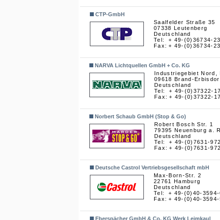
CTP-GmbH
Saalfelder Straße 35
07338 Leutenberg
Deutschland
Tel:
+ 49-(0)36734-2
Fax:
+ 49-(0)36734-2
NARVA Lichtquellen GmbH + Co. KG
Industriegebiet Nord,
09618 Brand-Erbisdor
Deutschland
Tel:
+ 49-(0)37322-1
Fax:
+ 49-(0)37322-1
Norbert Schaub GmbH (Stop & Go)
Robert Bosch Str. 1
79395 Neuenburg a. 
Deutschland
Tel:
+ 49-(0)7631-97
Fax:
+ 49-(0)7631-97
Deutsche Castrol Vertriebsgesellschaft mbH
Max-Born-Str. 2
22761 Hamburg
Deutschland
Tel:
+ 49-(0)40-3594
Fax:
+ 49-(0)40-3594
Eberspächer GmbH & Co. KG Werk Leimkaul