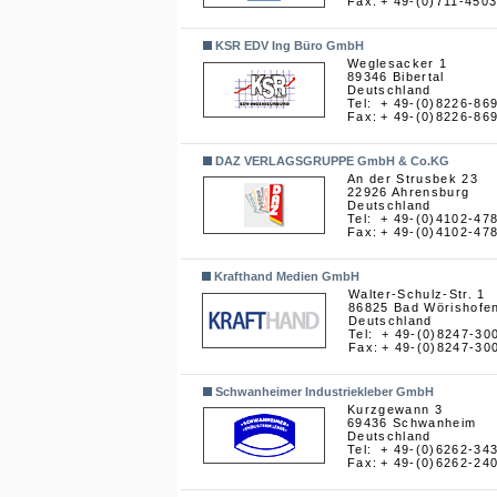
Fax:
+ 49-(0)711-450
KSR EDV Ing Büro GmbH
Weglesacker 1
89346 Bibertal
Deutschland
Tel:
+ 49-(0)8226-86
Fax:
+ 49-(0)8226-86
DAZ VERLAGSGRUPPE GmbH & Co.KG
An der Strusbek 23
22926 Ahrensburg
Deutschland
Tel:
+ 49-(0)4102-47
Fax:
+ 49-(0)4102-47
Krafthand Medien GmbH
Walter-Schulz-Str. 1
86825 Bad Wörishofe
Deutschland
Tel:
+ 49-(0)8247-30
Fax:
+ 49-(0)8247-30
Schwanheimer Industriekleber GmbH
Kurzgewann 3
69436 Schwanheim
Deutschland
Tel:
+ 49-(0)6262-34
Fax:
+ 49-(0)6262-24