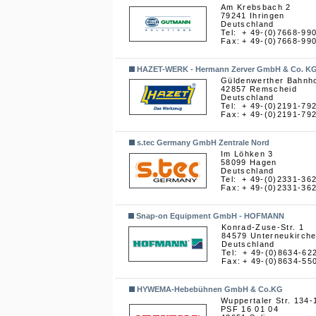
Am Krebsbach 2
79241 Ihringen
Deutschland
Tel:
+ 49-(0)7668-99
Fax:
+ 49-(0)7668-99
HAZET-WERK - Hermann Zerver GmbH & Co. K
Güldenwerther Bahnho
42857 Remscheid
Deutschland
Tel:
+ 49-(0)2191-79
Fax:
+ 49-(0)2191-79
s.tec Germany GmbH Zentrale Nord
Im Löhken 3
58099 Hagen
Deutschland
Tel:
+ 49-(0)2331-36
Fax:
+ 49-(0)2331-36
Snap-on Equipment GmbH - HOFMANN
Konrad-Zuse-Str. 1
84579 Unterneukirch
Deutschland
Tel:
+ 49-(0)8634-62
Fax:
+ 49-(0)8634-55
HYWEMA-Hebebühnen GmbH & Co.KG
Wuppertaler Str. 134-
PSF 16 01 04