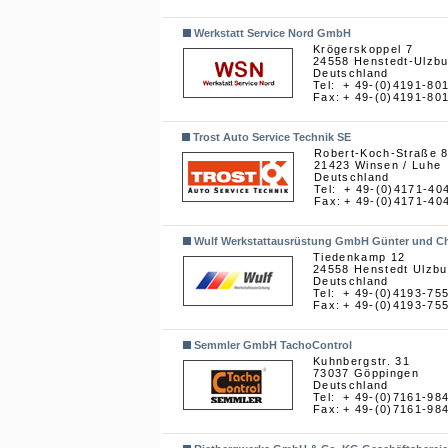
Werkstatt Service Nord GmbH
Krögerskoppel 7
24558 Henstedt-Ulzbu
Deutschland
Tel:
+ 49-(0)4191-80
Fax:
+ 49-(0)4191-80
Trost Auto Service Technik SE
Robert-Koch-Straße 
21423 Winsen / Luhe
Deutschland
Tel:
+ 49-(0)4171-40
Fax:
+ 49-(0)4171-40
Wulf Werkstattausrüstung GmbH Günter und Chr
Tiedenkamp 12
24558 Henstedt Ulzbu
Deutschland
Tel:
+ 49-(0)4193-75
Fax:
+ 49-(0)4193-75
Semmler GmbH TachoControl
Kuhnbergstr. 31
73037 Göppingen
Deutschland
Tel:
+ 49-(0)7161-98
Fax:
+ 49-(0)7161-98