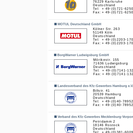
76229 Karlsruhe
Deutschland
Tel:
+ 49-(0)721-625
Fax:
+ 49-(0)721-625
MOTUL Deutschland GmbH
Kölner Str. 263
51149 Köln
Deutschland
Tel:
+ 49-(0)2203-17
Fax:
+ 49-(0)2203-17
BorgWarner Ludwigsburg GmbH
Mörikestr. 155
71636 Ludwigsburg
Deutschland
Tel:
+ 49-(0)7141-13
Fax:
+ 49-(0)7141-13
Landesverband des Kfz-Gewerbes Hamburg e.V
Billstr. 41
20539 Hamburg
Deutschland
Tel:
+ 49-(0)40-7895
Fax:
+ 49-(0)40-7895
Verband des Kfz-Gewerbes Mecklenburg-Vorpom
Petridamm 2
18146 Rostock
Deutschland
Tel:
+ 49-(0)381-600