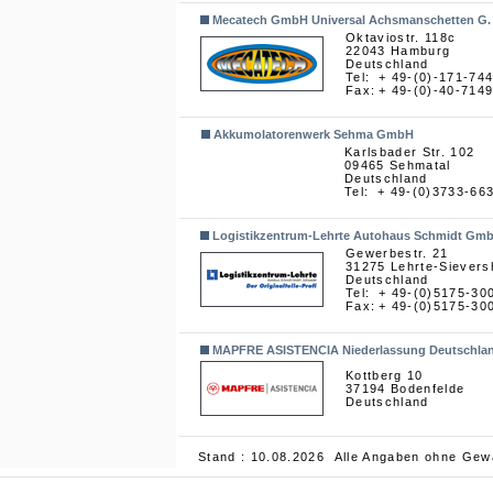
Mecatech GmbH Universal Achsmanschetten G.
Oktaviostr. 118c
22043 Hamburg
Deutschland
Tel:
+ 49-(0)-171-74
Fax:
+ 49-(0)-40-714
Akkumolatorenwerk Sehma GmbH
Karlsbader Str. 102
09465 Sehmatal
Deutschland
Tel:
+ 49-(0)3733-66
Logistikzentrum-Lehrte Autohaus Schmidt Gmb
Gewerbestr. 21
31275 Lehrte-Siever
Deutschland
Tel:
+ 49-(0)5175-30
Fax:
+ 49-(0)5175-30
MAPFRE ASISTENCIA Niederlassung Deutschla
Kottberg 10
37194 Bodenfelde
Deutschland
Stand : 10.08.2026 Alle Angaben ohne Gew