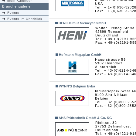
IL 60521 Willowbrook
mein Kalender
USA
Branchengalerie
Tel:
+ 1-(0)630-3232
Fax:
+ 1-(0)630-3232
Events
Events im Überblick
HENI Helmut Niemeyer GmbH
Walter-Freitag-Str.9a
42899 Remscheid
Deutschland
Tel:
+ 49-(0)2191-95
Fax:
+ 49-(0)2191-55
Hofmann Megaplan GmbH
Hauptstrasse 59
5302 Henndorf
Ã–sterreich
Tel:
+ 43-(0)6214-64
Fax:
+ 43-(0)6214-64
WYNN’S Belgium bvba
Industriepark-West 4
9100 Sint-Niklaas
Belgien
Tel:
+ 32-(0)800-255
Fax:
+ 32-(0)800-255
AHS Prüftechnik GmbH & Co. KG
Richtstr. 32
27753 Delmenhorst
Deutschland
Tel:
+ 49-(0)4221-91