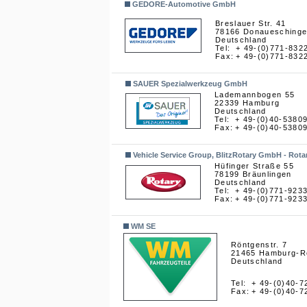
GEDORE-Automotive GmbH
Breslauer Str. 41
78166 Donauesching
Deutschland
Tel:
+ 49-(0)771-832
Fax:
+ 49-(0)771-832
SAUER Spezialwerkzeug GmbH
Lademannbogen 55
22339 Hamburg
Deutschland
Tel:
+ 49-(0)40-5380
Fax:
+ 49-(0)40-5380
Vehicle Service Group, BlitzRotary GmbH - Rota
Hüfinger Straße 55
78199 Bräunlingen
Deutschland
Tel:
+ 49-(0)771-923
Fax:
+ 49-(0)771-923
WM SE
Röntgenstr. 7
21465 Hamburg-R
Deutschland
Tel:
+ 49-(0)40-7
Fax:
+ 49-(0)40-7