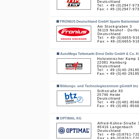
Deutschland
Tel:
+ 49-(0)2947-97
Fax:
+ 49-(0)2947-97
FRONIUS Deutschland GmbH Sparte Batteriela
Am Stockgraben 3
36119 Neuhof - Dorfb
Deutschland
Tel:
+ 49-(0)6655-916
Fax:
+ 49-(0)6655-91
AutoMega Teilemarkt Ernst Dello GmbH & Co. 
Holsteinischer Kamp 
22081 Hamburg
Deutschland
Tel:
+ 49-(0)40-2918
Fax:
+ 49-(0)40-2918
Bildungs- und Technologiezentrum gGmbH btz
Stiftstraße 83
25746 Heide
Deutschland
Tel:
+ 49-(0)481-856
Fax:
+ 49-(0)481-856
OPTIMAL KG
Alfred-Kühne-Straße 
85416 Langenbach
Deutschland
Tel:
+ 49-(0)8761-72
Fax:
+ 49-(0)8761-72