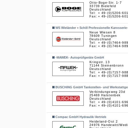
Otto-Boge-Str. 1-7
33739 Bielefeld
Deutschland
Tel:
+ 49-(0)5206-60
Fax:
+ 49-(0)5206-60
WS Wieländer + Schill Professionelle Karosser
Neue Wiesen 8
78609 Tuningen
Deutschland
Tel:
+ 49-(0)7464-98
Fax:
+ 49-(0)7464-98
-MAWEK- Autoprüfgeräte GmbH
Kringstr. 13
71144 Steinenbronn
Deutschland
Tel:
+ 49-(0)7157-98
Fax:
+ 49-(0)7157-98
BUSCHiNG GmbH Tankstellen- und Werkstattge
Verbindungsweg 23d
25469 Halstenbek
Deutschland
Tel:
+ 49-(0)4101-69
Fax:
+ 49-(0)4101-69
Compac GmbH Hydraulik-Vertrieb
Heideland-Ost 2
24976 Handewitt/Wed