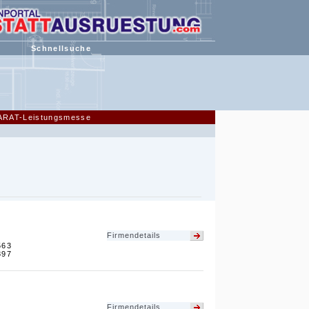
Schnellsuche
CARAT-Leistungsmesse
Firmendetails
563
897
Firmendetails