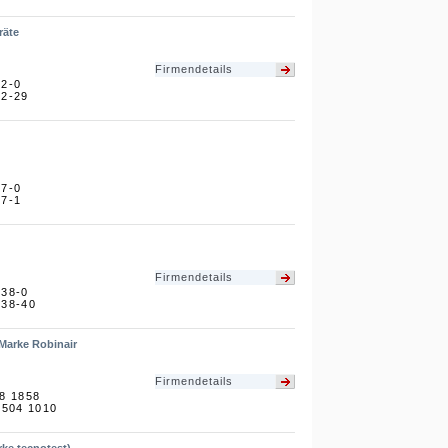
räte
Firmendetails
62-0
62-29
77-0
77-1
Firmendetails
438-0
438-40
Marke Robinair
Firmendetails
08 1858
 504 1010