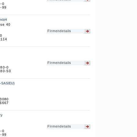
3-0
3-99
GmbH
sse 40
Firmendetails
-0
2114
Firmendetails
980-0
980-50
A-SAS/EU)
03080
66667
ry
Firmendetails
3-0
3-99