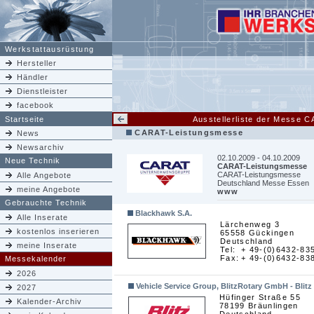
Werkstattausrüstung
Hersteller
Händler
Dienstleister
facebook
Startseite
Ausstellerliste der Messe 
CARAT-Leistungsmesse
News
Newsarchiv
02.10.2009 - 04.10.2009
Neue Technik
CARAT-Leistungsmesse
CARAT-Leistungsmesse
Alle Angebote
Deutschland Messe Essen
meine Angebote
www
Gebrauchte Technik
Blackhawk S.A.
Alle Inserate
Lärchenweg 3
kostenlos inserieren
65558 Gückingen
Deutschland
meine Inserate
Tel:
+ 49-(0)6432-83
Fax:
+ 49-(0)6432-83
Messekalender
2026
Vehicle Service Group, BlitzRotary GmbH - Blitz
2027
Hüfinger Straße 55
Kalender-Archiv
78199 Bräunlingen