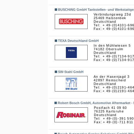
BUSCHiNG GmbH Tankstellen- und Werkstattge
Verbindungsweg 23d
25469 Halstenbek
Deutschland
Tel:
+ 49-(0)4101-69
Fax:
+ 49-(0)4101-69
TEXA Deutschland GmbH
In den Mühlwiesen 5
74182 Obersulm
Deutschland
Tel:
+ 49-(0)7134-91
Fax:
+ 49-(0)7134-91
SW-Stahl GmbH
An der Hasenjagd 3
42897 Remscheid
Deutschland
Tel:
+ 49-(0)2191-46
Fax:
+ 49-(0)2191-46
Robert Bosch GmbH, Automotive Aftermarket - 
Postfach 41 09 60
76225 Karlsruhe
Deutschland
Tel:
+ 49-(0)-391 59
Fax:
+ 49-(0)-711 811