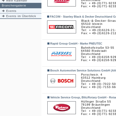
Deutschland
mein Kalender
Tel:
+ 49-(0)771-923
Branchengalerie
Fax:
+ 49-(0)771-923
Events
Events im Überblick
FACOM - Stanley Black & Decker Deutschland 
Black-&-Decker-Stra
65510 Idstein
Deutschland
Tel:
+ 49-(0)6126-21
Fax:
+ 49-(0)6126-21
Rapid Group GmbH - Marke PNEUTEC
Bahnhofstraße 53-55
64560 Riedstadt
Deutschland
Tel:
+ 49-(0)6158-92
Fax:
+ 49-(0)6158-92
Bosch Automotive Service Solutions GmbH (A
Porschestr. 4
63512 Hainburg
Deutschland
Tel:
+ 49-(0)-7022-5
Fax:
+ 49-(0)-7153-6
Vehicle Service Group, BlitzRotary GmbH - Rota
Hüfinger Straße 55
78199 Bräunlingen
Deutschland
Tel:
+ 49-(0)771-923
Fax:
+ 49-(0)771-923