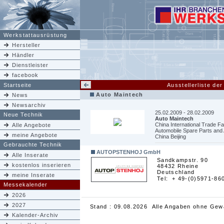
Werkstattausrüstung
Hersteller
Händler
Dienstleister
facebook
Startseite
Ausstellerliste de
Auto Maintech
News
Newsarchiv
25.02.2009 - 28.02.2009
Neue Technik
Auto Maintech
China International Trade F
Alle Angebote
Automobile Spare Parts and
meine Angebote
China Beijing
Gebrauchte Technik
AUTOPSTENHOJ GmbH
Alle Inserate
Sandkampstr. 90
kostenlos inserieren
48432 Rheine
Deutschland
meine Inserate
Tel:
+ 49-(0)5971-86
Messekalender
2026
2027
Stand : 09.08.2026 Alle Angaben ohne Gew
Kalender-Archiv