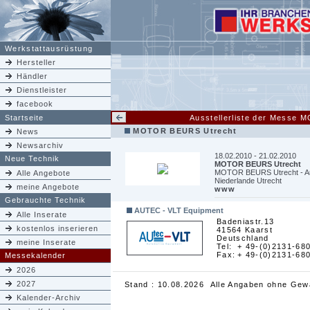
Werkstattausrüstung
Hersteller
Händler
Dienstleister
facebook
Startseite
Ausstellerliste der Messe
MOTOR BEURS Utrecht
News
Newsarchiv
18.02.2010 - 21.02.2010
Neue Technik
MOTOR BEURS Utrecht
MOTOR BEURS Utrecht - Aus
Alle Angebote
Niederlande Utrecht
meine Angebote
www
Gebrauchte Technik
AUTEC - VLT Equipment
Alle Inserate
Badeniastr.13
kostenlos inserieren
41564 Kaarst
Deutschland
meine Inserate
Tel:
+ 49-(0)2131-68
Fax:
+ 49-(0)2131-68
Messekalender
2026
2027
Stand : 10.08.2026 Alle Angaben ohne Gew
Kalender-Archiv