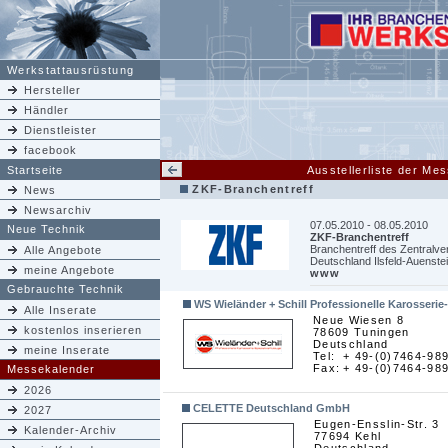
Werkstattausrüstung
Hersteller
Händler
Dienstleister
facebook
Startseite
Ausstellerliste der Me
ZKF-Branchentreff
News
Newsarchiv
07.05.2010 - 08.05.2010
Neue Technik
ZKF-Branchentreff
Branchentreff des Zentralv
Alle Angebote
Deutschland Ilsfeld-Auenste
meine Angebote
www
Gebrauchte Technik
WS Wieländer + Schill Professionelle Karosser
Alle Inserate
Neue Wiesen 8
kostenlos inserieren
78609 Tuningen
Deutschland
meine Inserate
Tel:
+ 49-(0)7464-98
Fax:
+ 49-(0)7464-98
Messekalender
2026
CELETTE Deutschland GmbH
2027
Eugen-Ensslin-Str. 3
Kalender-Archiv
77694 Kehl