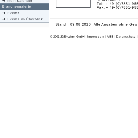
Deutschland
mein Kalender
Tel:
+ 49-(0)7851-95
Branchengalerie
Fax:
+ 49-(0)7851-95
Events
Events im Überblick
Stand : 09.08.2026 Alle Angaben ohne Gew
© 2001-2026 cdmm GmbH |
Impressum
|
AGB
|
Datenschutz