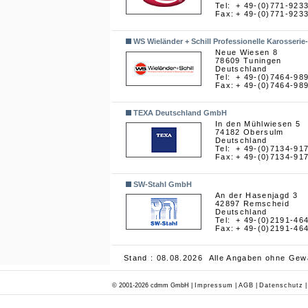
Tel:
+ 49-(0)771-923
Fax:
+ 49-(0)771-923
WS Wieländer + Schill Professionelle Karosser
Neue Wiesen 8
78609 Tuningen
Deutschland
Tel:
+ 49-(0)7464-98
Fax:
+ 49-(0)7464-98
TEXA Deutschland GmbH
In den Mühlwiesen 5
74182 Obersulm
Deutschland
Tel:
+ 49-(0)7134-91
Fax:
+ 49-(0)7134-91
SW-Stahl GmbH
An der Hasenjagd 3
42897 Remscheid
Deutschland
Tel:
+ 49-(0)2191-46
Fax:
+ 49-(0)2191-46
Stand : 08.08.2026 Alle Angaben ohne Gew
© 2001-2026 cdmm GmbH |
Impressum
|
AGB
|
Datenschutz