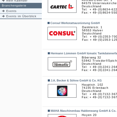
Konrad-Zuse-Str. 1
mein Kalender
84579 Unterneukirch
Branchengalerie
Deutschland
Tel:
+ 49-(0)8634-62
Events
Fax:
+ 49-(0)8634-55
Events im Überblick
Consul Werkstattausrüstung GmbH
Daimlerstr. 1
58553 Halver
Deutschland
Tel:
+ 49-(0)2353-70
Fax:
+ 49-(0)2353-12
Hermann Lümmen GmbH lümatic Tankdatenerf
Biberweg 32
53842 Troisdorf/Spich
Deutschland
Tel:
+ 49-(0)2241-26
Fax:
+ 49-(0)2241-26
J.A. Becker & Söhne GmbH & Co. KG
Hauptstr. 102
74235 Erlenbach
Deutschland
Tel:
+ 49-(0)7132-36
Fax:
+ 49-(0)7132-36
MAHA Maschinenbau Haldenwang GmbH & Co.
Hoyen 20