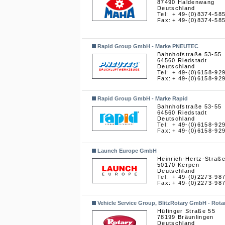
87490 Haldenwang
Deutschland
Tel:
+ 49-(0)8374-58
Fax:
+ 49-(0)8374-58
Rapid Group GmbH - Marke PNEUTEC
Bahnhofstraße 53-55
64560 Riedstadt
Deutschland
Tel:
+ 49-(0)6158-92
Fax:
+ 49-(0)6158-92
Rapid Group GmbH - Marke Rapid
Bahnhofstraße 53-55
64560 Riedstadt
Deutschland
Tel:
+ 49-(0)6158-92
Fax:
+ 49-(0)6158-92
Launch Europe GmbH
Heinrich-Hertz-Straß
50170 Kerpen
Deutschland
Tel:
+ 49-(0)2273-98
Fax:
+ 49-(0)2273-98
Vehicle Service Group, BlitzRotary GmbH - Rota
Hüfinger Straße 55
78199 Bräunlingen
Deutschland