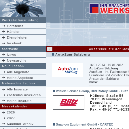
Werkstattausrüstung
Hersteller
Händler
Dienstleister
facebook
Startseite
Ausstellerliste der M
AutoZum Salzburg
News
Newsarchiv
16.01.2013 - 19.01.2013
Neue Technik
AutoZum Salzburg
AutoZum - Int. Fachmesse fü
Alle Angebote
Ersatzteile und Zubehör, C
meine Angebote
Ã–sterreich Salzburg
www
Gebrauchte Technik
Alle Inserate
Vehicle Service Group, BlitzRotary GmbH - Blitz
kostenlos inserieren
Hüfinger Straße 55
78199 Bräunlingen
meine Inserate
Deutschland
Tel:
+ 49-(0)771-923
Messekalender
Fax:
+ 49-(0)771-923
2026
2027
Kalender-Archiv
Snap-on Equipment GmbH - CARTEC