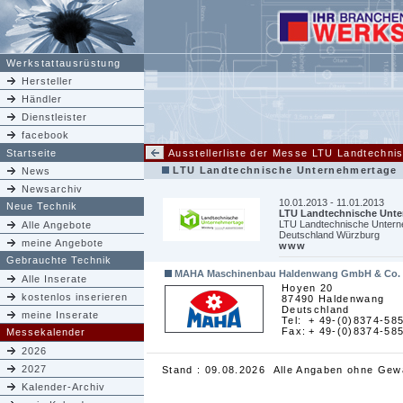
Werkstattausrüstung
Hersteller
Händler
Dienstleister
facebook
Startseite
Ausstellerliste der Messe LTU Landtechn
LTU Landtechnische Unternehmertage
News
Newsarchiv
10.01.2013 - 11.01.2013
Neue Technik
LTU Landtechnische Unte
LTU Landtechnische Unter
Alle Angebote
Deutschland Würzburg
meine Angebote
www
Gebrauchte Technik
MAHA Maschinenbau Haldenwang GmbH & Co.
Alle Inserate
Hoyen 20
kostenlos inserieren
87490 Haldenwang
Deutschland
meine Inserate
Tel:
+ 49-(0)8374-58
Fax:
+ 49-(0)8374-58
Messekalender
2026
2027
Stand : 09.08.2026 Alle Angaben ohne Gew
Kalender-Archiv