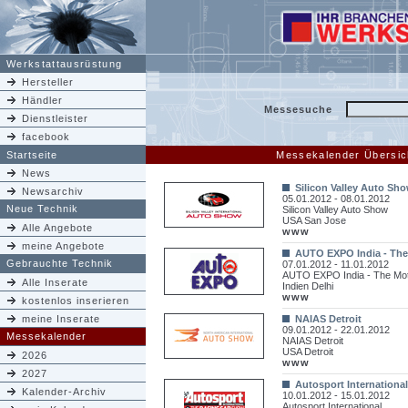
Werkstattausrüstung
Hersteller
Händler
Messesuche
Dienstleister
facebook
Startseite
Messekalender Übersic
News
Silicon Valley Auto Sh
Newsarchiv
05.01.2012 - 08.01.2012
Neue Technik
Silicon Valley Auto Show
USA San Jose
Alle Angebote
www
meine Angebote
AUTO EXPO India - Th
Gebrauchte Technik
07.01.2012 - 11.01.2012
AUTO EXPO India - The Mo
Alle Inserate
Indien Delhi
www
kostenlos inserieren
meine Inserate
NAIAS Detroit
09.01.2012 - 22.01.2012
Messekalender
NAIAS Detroit
USA Detroit
2026
www
2027
Autosport International
Kalender-Archiv
10.01.2012 - 15.01.2012
Autosport International