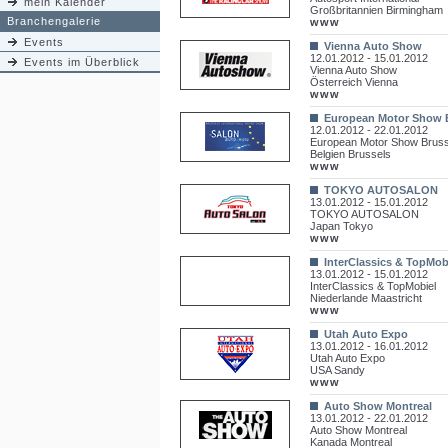
mein Kalender
Großbritannien Birmingham
Branchengalerie
www
Events
Vienna Auto Show
12.01.2012 - 15.01.2012
Events im Überblick
Vienna Auto Show
Österreich Vienna
www
European Motor Show 
12.01.2012 - 22.01.2012
European Motor Show Bruss
Belgien Brussels
www
TOKYO AUTOSALON
13.01.2012 - 15.01.2012
TOKYO AUTOSALON
Japan Tokyo
www
InterClassics & TopMob
13.01.2012 - 15.01.2012
InterClassics & TopMobiel
Niederlande Maastricht
www
Utah Auto Expo
13.01.2012 - 16.01.2012
Utah Auto Expo
USA Sandy
www
Auto Show Montreal
13.01.2012 - 22.01.2012
Auto Show Montreal
Kanada Montreal