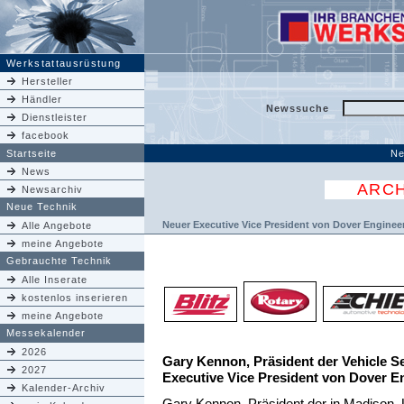
Werkstattausrüstung
Hersteller
Händler
Newssuche
Dienstleister
facebook
Startseite
Ne
News
ARCH
Newsarchiv
Neue Technik
Neuer Executive Vice President von Dover Engine
Alle Angebote
meine Angebote
Gebrauchte Technik
Alle Inserate
kostenlos inserieren
meine Angebote
Messekalender
2026
Gary Kennon, Präsident der Vehicle S
2027
Executive Vice President von Dover 
Kalender-Archiv
Gary Kennon, Präsident der in Madison,