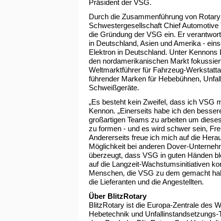
Präsident der VSG.
Durch die Zusammenführung von Rotary L
Schwestergesellschaft Chief Automotive 
die Gründung der VSG ein. Er verantwort
in Deutschland, Asien und Amerika - ein
Elektron in Deutschland. Unter Kennons 
den nordamerikanischen Markt fokussier
Weltmarktführer für Fahrzeug-Werkstatta
führender Marken für Hebebühnen, Unfa
Schweißgeräte.
„Es besteht kein Zweifel, dass ich VSG m
Kennon. „Einerseits habe ich den besser
großartigen Teams zu arbeiten um diese
zu formen - und es wird schwer sein, Fr
Andererseits freue ich mich auf die Hera
Möglichkeit bei anderen Dover-Unternehme
überzeugt, dass VSG in guten Händen ble
auf die Langzeit-Wachstumsinitiativen ko
Menschen, die VSG zu dem gemacht haben
die Lieferanten und die Angestellten.
Über BlitzRotary
BlitzRotary ist die Europa-Zentrale des 
Hebetechnik und Unfallinstandsetzungs-