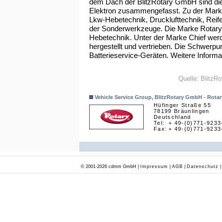
dem Dach der BlitzRotary GmbH sind die
Elektron zusammengefasst. Zu der Mark
Lkw-Hebetechnik, Drucklufttechnik, Reif
der Sonderwerkzeuge. Die Marke Rotary
Hebetechnik. Unter der Marke Chief we
hergestellt und vertrieben. Die Schwerpu
Batterieservice-Geräten. Weitere Informa
Quelle: BlitzR
Vehicle Service Group, BlitzRotary GmbH - Rotar
Hüfinger Straße 55
78199 Bräunlingen
Deutschland
Tel:
+ 49-(0)771-9233
Fax:
+ 49-(0)771-9233
© 2001-2026 cdmm GmbH |
Impressum
|
AGB
|
Datenschutz