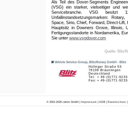
Als Teil des Dover-Segments Engineer
(VSG) ein starker, vielseitiger und we
Servicebranche. VSG besitzt 1
Unfallinstandsetzungsmarken: Rotary, R
Space, Sirio, Chief, Forward, Direct-Li
Hauptsitz in Downers Grove, Illinois, 
Fertigungsstandorte in Nordamerika, Eur
Sie unter
www.vsgdover.com
Quelle: Blitz
Vehicle Service Group, BlitzRotary GmbH - Blitz
Hüfinger Straße 55
78199 Bräunlingen
Deutschland
Tel:
+ 49-(0)771-9233
Fax:
+ 49-(0)771-9233
© 2001-2026 cdmm GmbH |
Impressum
|
AGB
|
Datenschutz