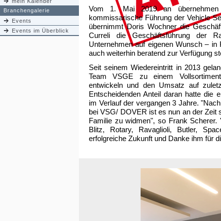
mein Kalender
Vom 1. Mai 2019 an übernehmen D
Branchengalerie
kommissarische Führung der Vehicle S
Events
übernimmt Doris Wochner die Geschäft
Events im Überblick
Curreli die Geschäftsführung der R
Unternehmen auf eigenen Wunsch – in F
auch weiterhin beratend zur Verfügung s
Seit seinem Wiedereintritt in 2013 ge
Team VSGE zu einem Vollsortiment-
entwickeln und den Umsatz auf zuletz
Entscheidenden Anteil daran hatte die er
im Verlauf der vergangen 3 Jahre. "Nach
bei VSG/ DOVER ist es nun an der Zeit 
Familie zu widmen", so Frank Scherer.
Blitz, Rotary, Ravaglioli, Butler, Sp
erfolgreiche Zukunft und Danke ihm für 