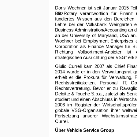
Doris Wochner ist seit Januar 2015 Tei
BlitzRotary verantwortlich für Finan
fundiertes Wissen aus den Bereichen F
Lehre bei der Volksbank Weingarten 
Business Administration/Accounting an 
an der University of Maryland, USA an. 
Wochner bei Employment Enterprises al
Corporation als Finance Manager für Bus
Richtung Vollsortiment-Anbieter ist
strategischen Ausrichtung der VSG" erkl
Giulio Curreli kam 2007 als Chief Finan
2014 wurde er in den Verwaltungsrat 
erhielt er die Prokura für Verwaltung, 
Rechtsstreitigkeiten, Personal, IT,
Rechtsvertretung. Bevor er zu Ravagliol
Deloitte & Touche S.p.a., zuletzt als Sen
studiert und einen Abschluss in Wirtschaf
2006 im Register der Wirtschaftsprüfer
globale VSG-Organisation ihrer weltwe
Fortsetzung unserer Wachstumsstrate
Curreli.
Über Vehicle Service Group