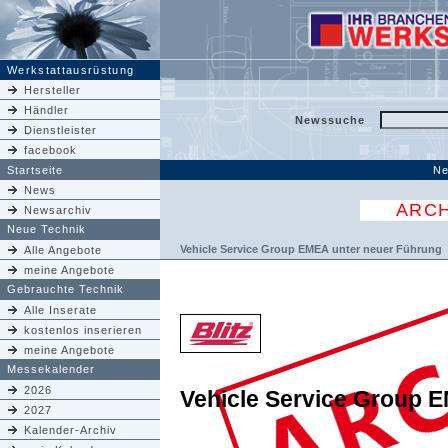
Werkstattausrüstung
Hersteller
Händler
Newssuche
Dienstleister
facebook
Startseite
Ne
News
ARCH
Newsarchiv
Neue Technik
Vehicle Service Group EMEA unter neuer Führung
Alle Angebote
meine Angebote
Gebrauchte Technik
Alle Inserate
kostenlos inserieren
meine Angebote
Messekalender
2026
Vehicle Service Group 
2027
Kalender-Archiv