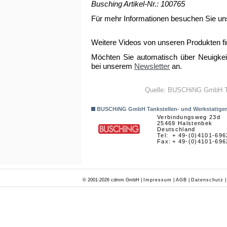
Busching Artikel-Nr.: 100765
Für mehr Informationen besuchen Sie u
Weitere Videos von unseren Produkten f
Möchten Sie automatisch über Neuigkeit
bei unserem
Newsletter
an.
Quelle: BUSCHiNG GmbH Tan
BUSCHiNG GmbH Tankstellen- und Werkstattger
Verbindungsweg 23d
25469 Halstenbek
Deutschland
Tel:
+ 49-(0)4101-696
Fax:
+ 49-(0)4101-696
© 2001-2026 cdmm GmbH |
Impressum
|
AGB
|
Datenschutz