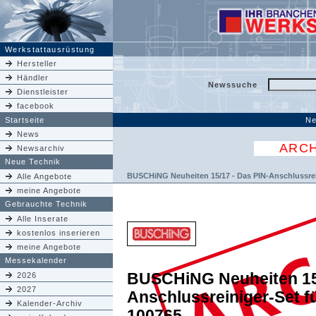
Werkstattausrüstung
Hersteller
Händler
Newssuche
Dienstleister
facebook
Startseite
Ne
News
ARCH
Newsarchiv
Neue Technik
BUSCHiNG Neuheiten 15/17 - Das PIN-Anschlussrei
Alle Angebote
meine Angebote
Gebrauchte Technik
Alle Inserate
kostenlos inserieren
meine Angebote
Messekalender
BUSCHiNG Neuheiten 15/
2026
2027
Anschlussreiniger-Set f
Kalender-Archiv
100765