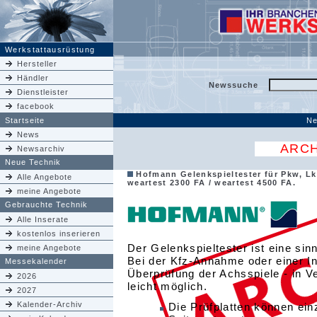
Werkstattausrüstung
Hersteller
Händler
Newssuche
Dienstleister
facebook
Startseite
Ne
News
ARCH
Newsarchiv
Neue Technik
Hofmann Gelenkspieltester für Pkw, L
Alle Angebote
weartest 2300 FA / weartest 4500 FA.
meine Angebote
Gebrauchte Technik
Alle Inserate
kostenlos inserieren
Der Gelenkspieltester ist eine sin
meine Angebote
Bei der Kfz-Annahme oder einer In
Messekalender
Überprüfung der Achsspiele - in Ve
2026
leicht möglich.
2027
Kalender-Archiv
Die Prüfplatten können ein