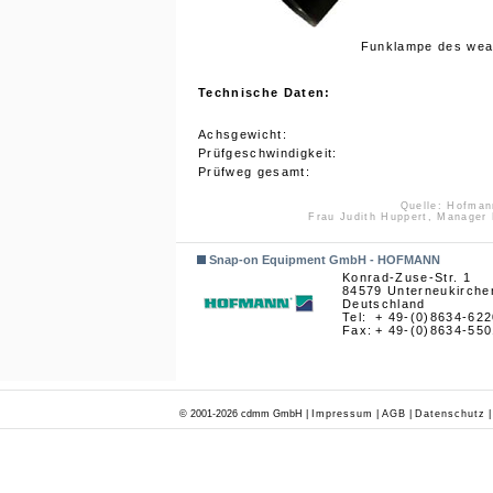
Funklampe des wear
Technische Daten:
Achsgewicht:
Prüfgeschwindigkeit:
Prüfweg gesamt:
Quelle: Hofman
Frau Judith Huppert, Manager
Snap-on Equipment GmbH - HOFMANN
Konrad-Zuse-Str. 1
84579 Unterneukirche
Deutschland
Tel:
+ 49-(0)8634-622
Fax:
+ 49-(0)8634-550
© 2001-2026 cdmm GmbH |
Impressum
|
AGB
|
Datenschutz