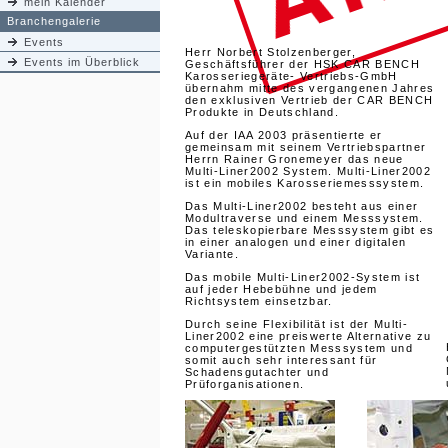
mein Kalender
Branchengalerie
Events
Herr Norbert Stolzenberger,
Events im Überblick
Geschäftsführer der HSK CAR BENCH
Karosseriegeräte- Vertriebs-GmbH
übernahm mitte des vergangenen Jahres
den exklusiven Vertrieb der CAR BENCH
Produkte in Deutschland.
Auf der IAA 2003 präsentierte er
gemeinsam mit seinem Vertriebspartner
Herrn Rainer Gronemeyer das neue
Multi-Liner2002 System. Multi-Liner2002
ist ein mobiles Karosseriemesssystem.
Das Multi-Liner2002 besteht aus einer
Modultraverse und einem Messsystem.
Das teleskopierbare Messsystem gibt es
in einer analogen und einer digitalen
Variante.
Das mobile Multi-Liner2002-System ist
auf jeder Hebebühne und jedem
Richtsystem einsetzbar.
Durch seine Flexibilität ist der Multi-
Liner2002 eine preiswerte Alternative zu
computergestützten Messsystem und
somit auch sehr interessant für
Schadensgutachter und
Prüforganisationen.