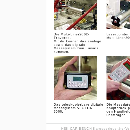
Die Multi-Liner2002-
Laserpointer
Traverse.
Multi-Liner20
Mit ihr können das analoge
sowie das digitale
Messsystem zum Einsatz
kommen.
Das teleskopierbare digitale
Die Messdate
Messsystem VECTOR
Knopfdruck p
3000.
den Handhel
übertragen.
HSK CAR BENCH Karosseriegeräte-Vert