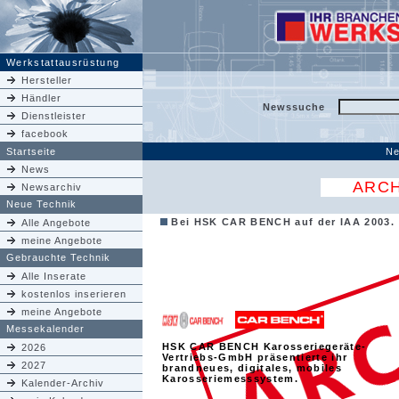
Werkstattausrüstung
Hersteller
Händler
Newssuche
Dienstleister
facebook
Startseite
Ne
News
ARCH
Newsarchiv
Neue Technik
Bei HSK CAR BENCH auf der IAA 2003.
Alle Angebote
meine Angebote
Gebrauchte Technik
Alle Inserate
kostenlos inserieren
meine Angebote
Messekalender
HSK CAR BENCH Karosseriegeräte-
2026
Vertriebs-GmbH präsentierte ihr
2027
brandneues, digitales, mobiles
Karosseriemesssystem.
Kalender-Archiv