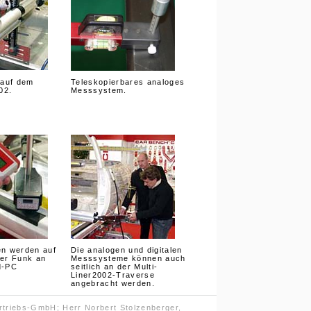
 auf dem
Teleskopierbares analoges
02.
Messsystem.
n werden auf
Die analogen und digitalen
er Funk an
Messsysteme können auch
d-PC
seitlich an der Multi-
Liner2002-Traverse
angebracht werden.
riebs-GmbH; Herr Norbert Stolzenberger,