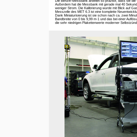
Die Benzin-Messbank arbeitet so präzise, dass sie die
Außerdem hat die Messbank mit gerade mal 40 Sekunden
weniger Strom. Die Kalibrierung wurde mit Blick auf Ga
Messzelle des MET 6.3 ist eine komplette Neuentwickl
Dank Miniaturisierung ist sie schon nach ca. zwei Minute
Bandbreite von 0 bis 9,99 m-1 und das bei einer Auflös
die sehr niedrigen Plakettenwerte moderner Selbstzünd