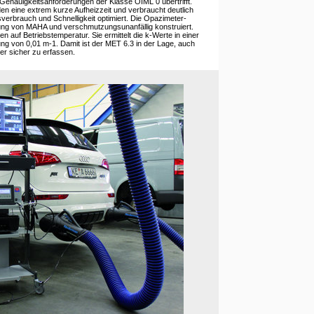
 Genauigkeitsanforderungen der Klasse OIML 0 übertrifft.
 eine extrem kurze Aufheizzeit und verbraucht deutlich
sverbrauch und Schnelligkeit optimiert. Die Opazimeter-
ung von MAHA und verschmutzungsunanfällig konstruiert.
n auf Betriebstemperatur. Sie ermittelt die k-Werte in einer
ung von 0,01 m-1. Damit ist der MET 6.3 in der Lage, auch
er sicher zu erfassen.