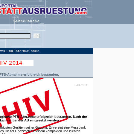
Schnellsuche
ws und Informationen
IV 2014
 PTB-Abnahme erfolgreich bestanden.
Juli 2014
logische PTB-Abnahme erfolgreich bestanden. Nach der
kann er bei der AU eingesetzt werden.
ähigsten Geräten seiner Gattung. Er vereint eine Messbank
es Diesel-Opazimeter in einem kompakten und leichten