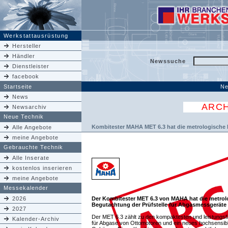
Werkstattausrüstung
Hersteller
Händler
Newssuche
Dienstleister
facebook
Startseite
Ne
News
ARCH
Newsarchiv
Neue Technik
Kombitester MAHA MET 6.3 hat die metrologische
Alle Angebote
meine Angebote
Gebrauchte Technik
Alle Inserate
kostenlos inserieren
meine Angebote
Messekalender
2026
Der Kombitester MET 6.3 von MAHA hat die metro
Begutachtung der Prüfstelle für Abgasmessgeräte 
2027
Der MET 6.3 zählt zu den kompaktesten und leistungsf
Kalender-Archiv
für Abgase von Ottomotoren und ein neues hochsensibl