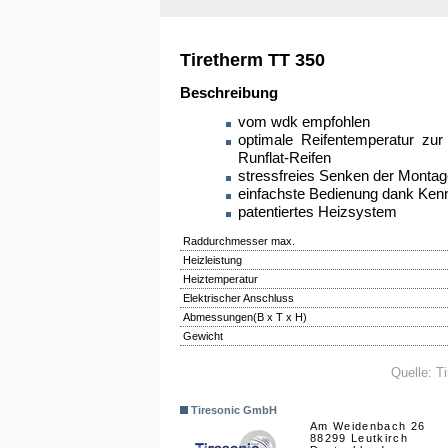
Tiretherm TT 350
Beschreibung
vom wdk empfohlen
optimale Reifentemperatur zu
Runflat-Reifen
stressfreies Senken der Monta
einfachste Bedienung dank Kenn
patentiertes Heizsystem
Raddurchmesser max.
Heizleistung
Heiztemperatur
Elektrischer Anschluss
Abmessungen(B x T x H)
Gewicht
Quelle: T
Tiresonic GmbH
Am Weidenbach 26
88299 Leutkirch