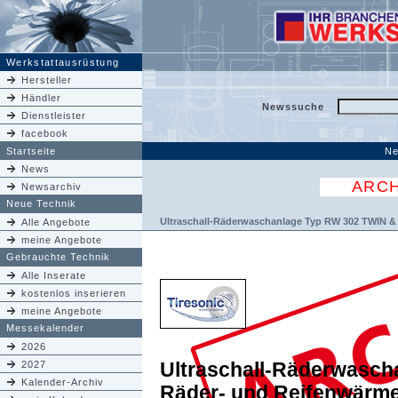
Werkstattausrüstung
Hersteller
Händler
Newssuche
Dienstleister
facebook
Startseite
Ne
News
ARCH
Newsarchiv
Neue Technik
Ultraschall-Räderwaschanlage Typ RW 302 TWIN &
Alle Angebote
meine Angebote
Gebrauchte Technik
Alle Inserate
kostenlos inserieren
meine Angebote
Messekalender
2026
Ultraschall-Räderwasch
2027
Kalender-Archiv
Räder- und Reifenwärme