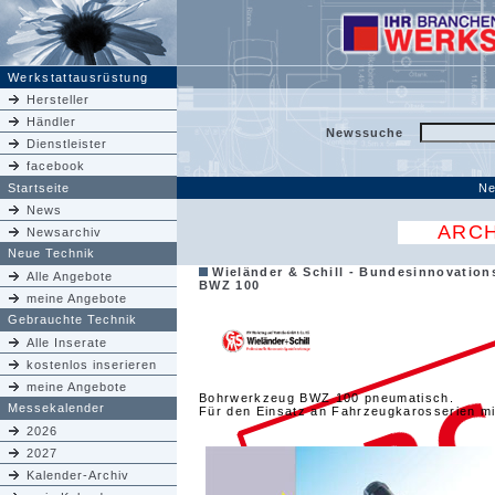
Werkstattausrüstung
Hersteller
Händler
Newssuche
Dienstleister
facebook
Startseite
Ne
News
ARCH
Newsarchiv
Neue Technik
Wieländer & Schill - Bundesinnovation
Alle Angebote
BWZ 100
meine Angebote
Gebrauchte Technik
Alle Inserate
kostenlos inserieren
meine Angebote
Bohrwerkzeug BWZ 100 pneumatisch.
Messekalender
Für den Einsatz an Fahrzeugkarosserien m
2026
2027
Kalender-Archiv