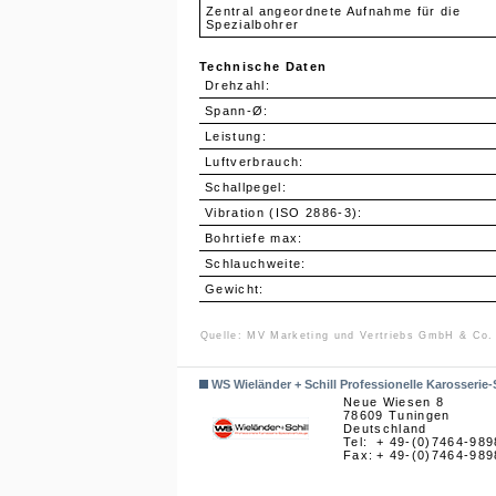
Zentral angeordnete Aufnahme für die
Spezialbohrer
Technische Daten
Drehzahl:
Spann-Ø:
Leistung:
Luftverbrauch:
Schallpegel:
Vibration (ISO 2886-3):
Bohrtiefe max:
Schlauchweite:
Gewicht:
Quelle: MV Marketing und Vertriebs GmbH & Co. 
WS Wieländer + Schill Professionelle Karosser
Neue Wiesen 8
78609 Tuningen
Deutschland
Tel:
+ 49-(0)7464-989
Fax:
+ 49-(0)7464-989