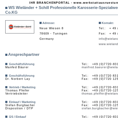
IHR BRANCHENPORTAL - www.werkstattausruestu
WS Wieländer + Schill Professionelle Karosserie-Spezial
Co.KG
Adresse:
Kontakt:
Neue Wiesen 8
Tel.:
+ 49 
78609 - Tuningen
Fax:
+ 49
Germany
info@wieland
www.wieland
Ansprechpartner
Geschäftsführung
Tel.:
+49 (0)7720-83
Manfed Bäurer
manfred.baeurer@wiela
Geschäftsführung
Tel.:
+49 (0)7720 83
Dr. Norbert Lay
Fax:
+49 (0)7720 12
Vertrieb / Marketing
Tel.:
+49 (0)7720-83
Thomas Pfeifer
Fax:
+49 (0)7720-12
Vertriebsleiter
thomas.pfeiffer@wielan
Einkauf / Marketing
Tel.:
+49 (0)7720-83
Stefan Burgbacher
Fax:
+49 (0)7720-12
Disposition / DTP
stefan.burgbacher@wiel
QS / Einkauf
Tel.:
+49 (0)7720-83