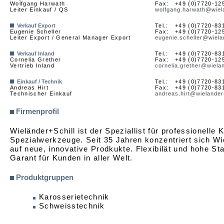
Wolfgang Harwath
Fax:
+49 (0)7720-12
Leiter Einkauf / QS
wolfgang.harwath@wiel
Verkauf Export
Tel.:
+49 (0)7720-83
Eugenie Scheller
Fax:
+49 (0)7720-12
Leiter Export / General Manager Export
eugenie.scheller@wiela
Verkauf Inland
Tel.:
+49 (0)7720-83
Cornelia Grether
Fax:
+49 (0)7720-12
Vertrieb Inland
cornelia.grether@wiela
Einkauf / Technik
Tel.:
+49 (0)7720-83
Andreas Hirt
Fax:
+49 (0)7720-83
Technischer Einkauf
andreas.hirt@wielander
Firmenprofil
Wieländer+Schill ist der Speziallist für professionelle 
Spezialwerkzeuge. Seit 35 Jahren konzentriert sich Wi
auf neue, innovative Prodkukte. Flexibilät und hohe St
Garant für Kunden in aller Welt.
Produktgruppen
Karosserietechnik
Schweisstechnik