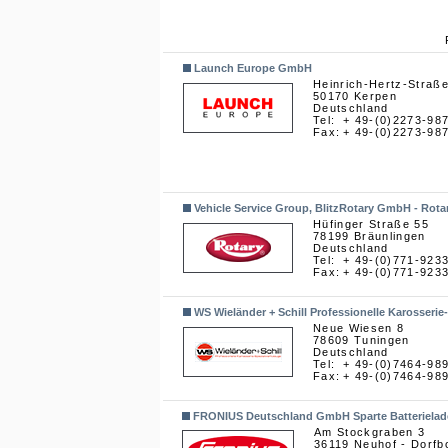
Launch Europe GmbH
Heinrich-Hertz-Straß
50170 Kerpen
Deutschland
Tel:
+ 49-(0)2273-98
Fax:
+ 49-(0)2273-98
Vehicle Service Group, BlitzRotary GmbH - Rota
Hüfinger Straße 55
78199 Bräunlingen
Deutschland
Tel:
+ 49-(0)771-923
Fax:
+ 49-(0)771-923
WS Wieländer + Schill Professionelle Karosser
Neue Wiesen 8
78609 Tuningen
Deutschland
Tel:
+ 49-(0)7464-98
Fax:
+ 49-(0)7464-98
FRONIUS Deutschland GmbH Sparte Batteriela
Am Stockgraben 3
36119 Neuhof - Dorfb