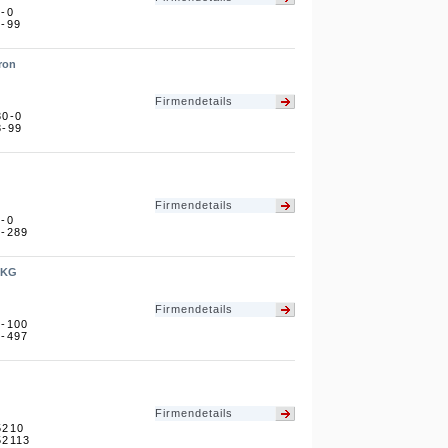
3-0
3-99
ron
Firmendetails
30-0
3-99
Firmendetails
7-0
7-289
 KG
Firmendetails
5-100
5-497
Firmendetails
5210
52113