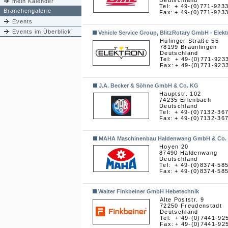
Deutschland
mein Kalender
Tel:
+ 49-(0)771-923
Branchengalerie
Fax:
+ 49-(0)771-923
Events
Events im Überblick
Vehicle Service Group, BlitzRotary GmbH - Elekt
Hüfinger Straße 55
78199 Bräunlingen
Deutschland
Tel:
+ 49-(0)771-923
Fax:
+ 49-(0)771-923
J.A. Becker & Söhne GmbH & Co. KG
Hauptstr. 102
74235 Erlenbach
Deutschland
Tel:
+ 49-(0)7132-36
Fax:
+ 49-(0)7132-36
MAHA Maschinenbau Haldenwang GmbH & Co.
Hoyen 20
87490 Haldenwang
Deutschland
Tel:
+ 49-(0)8374-58
Fax:
+ 49-(0)8374-58
Walter Finkbeiner GmbH Hebetechnik
Alte Poststr. 9
72250 Freudenstadt
Deutschland
Tel:
+ 49-(0)7441-92
Fax:
+ 49-(0)7441-92