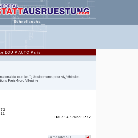
Schnellsuche
esse EQUIP AUTO Paris
ational de tous les ï¿½quipements pour vï¿½hicules
ions Paris-Nord Villepinte
e
973
211
Halle: 4 Stand: R72
Firmendetails