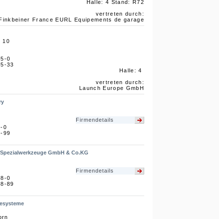
Halle: 4 Stand: R72
vertreten durch:
Finkbeiner France EURL Equipements de garage
e 10
75-0
75-33
Halle: 4
vertreten durch:
Launch Europe GmbH
ry
Firmendetails
3-0
3-99
ie-Spezialwerkzeuge GmbH & Co.KG
Firmendetails
98-0
98-89
desysteme
orn