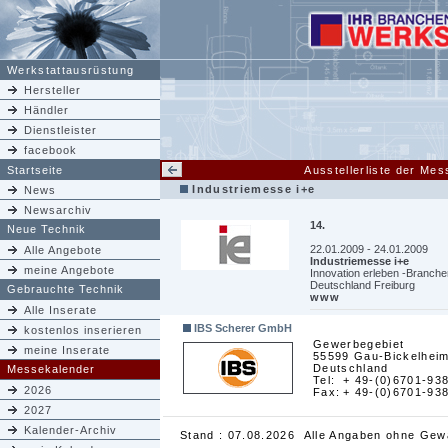
Werkstattausrüstung
Hersteller
Händler
Dienstleister
facebook
Startseite
Ausstellerliste der Me
Industriemesse i+e
News
Newsarchiv
14.
Neue Technik
22.01.2009 - 24.01.2009
Alle Angebote
Industriemesse i+e
meine Angebote
Innovation erleben -Branchen
Deutschland Freiburg
Gebrauchte Technik
www
Alle Inserate
IBS Scherer GmbH
kostenlos inserieren
Gewerbegebiet
meine Inserate
55599 Gau-Bickelhei
Deutschland
Messekalender
Tel:
+ 49-(0)6701-93
2026
Fax:
+ 49-(0)6701-93
2027
Kalender-Archiv
Stand : 07.08.2026 Alle Angaben ohne Gew