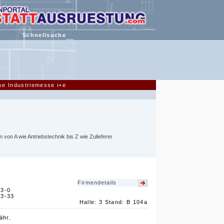
Schnellsuche
sse Industriemesse i+e
 von A wie Antriebstechnik bis Z wie Zulieferer
m
Firmendetails
83-0
83-33
Halle: 3 Stand: B 104a
ähr.