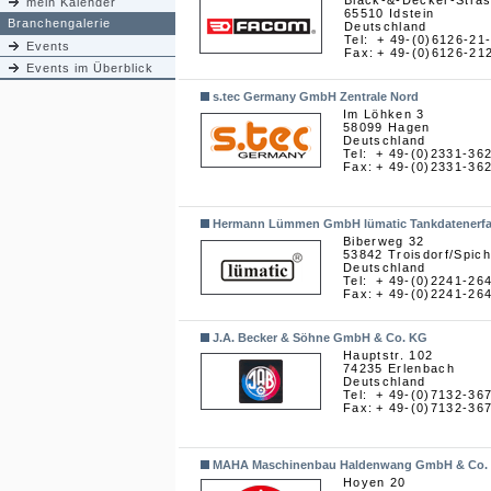
Black-&-Decker-Stra
mein Kalender
65510 Idstein
Branchengalerie
Deutschland
Tel:
+ 49-(0)6126-21
Events
Fax:
+ 49-(0)6126-21
Events im Überblick
s.tec Germany GmbH Zentrale Nord
Im Löhken 3
58099 Hagen
Deutschland
Tel:
+ 49-(0)2331-36
Fax:
+ 49-(0)2331-36
Hermann Lümmen GmbH lümatic Tankdatenerf
Biberweg 32
53842 Troisdorf/Spich
Deutschland
Tel:
+ 49-(0)2241-26
Fax:
+ 49-(0)2241-26
J.A. Becker & Söhne GmbH & Co. KG
Hauptstr. 102
74235 Erlenbach
Deutschland
Tel:
+ 49-(0)7132-36
Fax:
+ 49-(0)7132-36
MAHA Maschinenbau Haldenwang GmbH & Co.
Hoyen 20