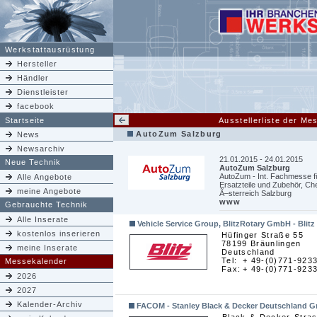
Werkstattausrüstung
Hersteller
Händler
Dienstleister
facebook
Startseite
Ausstellerliste der M
AutoZum Salzburg
News
Newsarchiv
21.01.2015 - 24.01.2015
Neue Technik
AutoZum Salzburg
AutoZum - Int. Fachmesse fü
Alle Angebote
Ersatzteile und Zubehör, C
meine Angebote
Ã–sterreich Salzburg
www
Gebrauchte Technik
Alle Inserate
Vehicle Service Group, BlitzRotary GmbH - Blitz
kostenlos inserieren
Hüfinger Straße 55
78199 Bräunlingen
meine Inserate
Deutschland
Tel:
+ 49-(0)771-923
Messekalender
Fax:
+ 49-(0)771-923
2026
2027
Kalender-Archiv
FACOM - Stanley Black & Decker Deutschland 