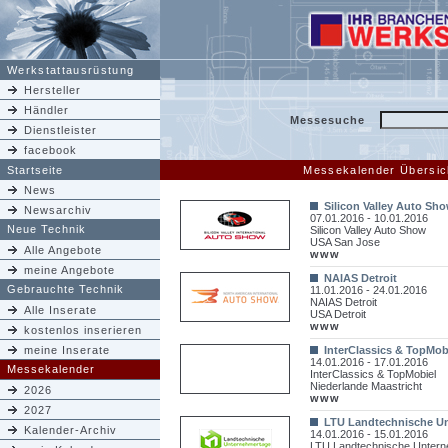
Werkstattausrüstung
Hersteller
Händler
Messesuche
Dienstleister
facebook
Startseite
Messekalender Übersic
News
Silicon Valley Auto Sh
Newsarchiv
07.01.2016 - 10.01.2016
Neue Technik
Silicon Valley Auto Show
USA San Jose
Alle Angebote
www
meine Angebote
NAIAS Detroit
Gebrauchte Technik
11.01.2016 - 24.01.2016
NAIAS Detroit
Alle Inserate
USA Detroit
www
kostenlos inserieren
meine Inserate
InterClassics & TopMob
14.01.2016 - 17.01.2016
Messekalender
InterClassics & TopMobiel
Niederlande Maastricht
2026
www
2027
LTU Landtechnische U
Kalender-Archiv
14.01.2016 - 15.01.2016
LTU Landtechnische Unter