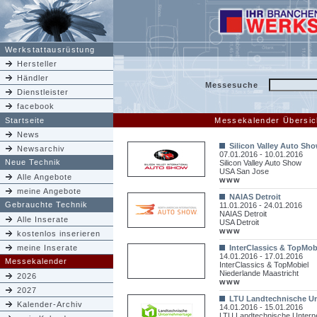
Werkstattausrüstung
Hersteller
Händler
Messesuche
Dienstleister
facebook
Startseite
Messekalender Übersic
News
Silicon Valley Auto Sh
Newsarchiv
07.01.2016 - 10.01.2016
Neue Technik
Silicon Valley Auto Show
USA San Jose
Alle Angebote
www
meine Angebote
NAIAS Detroit
Gebrauchte Technik
11.01.2016 - 24.01.2016
NAIAS Detroit
Alle Inserate
USA Detroit
www
kostenlos inserieren
meine Inserate
InterClassics & TopMob
14.01.2016 - 17.01.2016
Messekalender
InterClassics & TopMobiel
Niederlande Maastricht
2026
www
2027
LTU Landtechnische U
Kalender-Archiv
14.01.2016 - 15.01.2016
LTU Landtechnische Unter