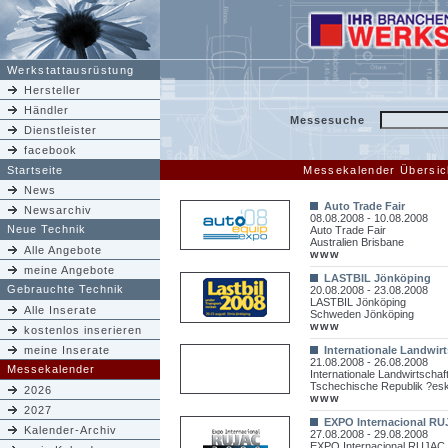
Werkstattausrüstung
Hersteller
Händler
Messesuche
Dienstleister
facebook
Startseite
Messekalender Übersic
News
Auto Trade Fair
Newsarchiv
08.08.2008 - 10.08.2008
Neue Technik
Auto Trade Fair
Australien Brisbane
Alle Angebote
www
meine Angebote
LASTBIL Jönköping
Gebrauchte Technik
20.08.2008 - 23.08.2008
LASTBIL Jönköping
Alle Inserate
Schweden Jönköping
www
kostenlos inserieren
meine Inserate
Internationale Landwir
21.08.2008 - 26.08.2008
Messekalender
Internationale Landwirtscha
Tschechische Republik ?es
2026
www
2027
EXPO Internacional R
Kalender-Archiv
27.08.2008 - 29.08.2008
EXPO Internacional RUJAC