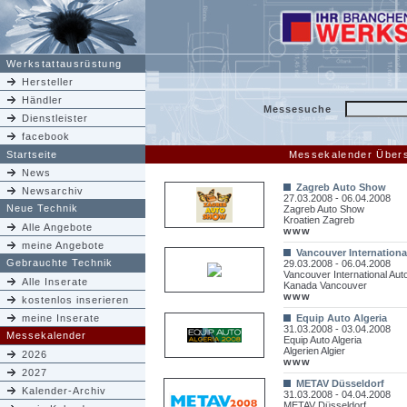
Werkstattausrüstung
Hersteller
Händler
Messesuche
Dienstleister
facebook
Startseite
Messekalender Übers
News
Zagreb Auto Show
Newsarchiv
27.03.2008 - 06.04.2008
Neue Technik
Zagreb Auto Show
Kroatien Zagreb
Alle Angebote
www
meine Angebote
Vancouver Internation
Gebrauchte Technik
29.03.2008 - 06.04.2008
Vancouver International Au
Alle Inserate
Kanada Vancouver
www
kostenlos inserieren
meine Inserate
Equip Auto Algeria
31.03.2008 - 03.04.2008
Messekalender
Equip Auto Algeria
Algerien Algier
2026
www
2027
METAV Düsseldorf
Kalender-Archiv
31.03.2008 - 04.04.2008
METAV Düsseldorf