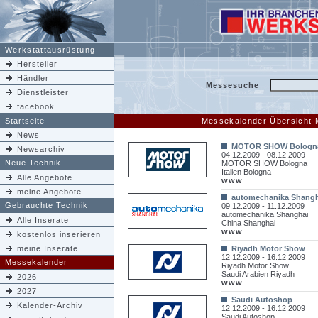
Werkstattausrüstung
Hersteller
Händler
Messesuche
Dienstleister
facebook
Startseite
Messekalender Übersicht
News
MOTOR SHOW Bologn
Newsarchiv
04.12.2009 - 08.12.2009
Neue Technik
MOTOR SHOW Bologna
Italien Bologna
Alle Angebote
www
meine Angebote
automechanika Shangh
Gebrauchte Technik
09.12.2009 - 11.12.2009
automechanika Shanghai
Alle Inserate
China Shanghai
www
kostenlos inserieren
meine Inserate
Riyadh Motor Show
12.12.2009 - 16.12.2009
Messekalender
Riyadh Motor Show
Saudi Arabien Riyadh
2026
www
2027
Saudi Autoshop
Kalender-Archiv
12.12.2009 - 16.12.2009
Saudi Autoshop