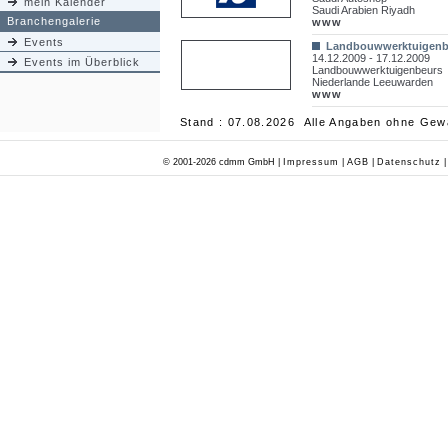
mein Kalender
Saudi Arabien Riyadh
Branchengalerie
www
Events
Landbouwwerktuigenb
14.12.2009 - 17.12.2009
Events im Überblick
Landbouwwerktuigenbeurs
Niederlande Leeuwarden
www
Stand : 07.08.2026 Alle Angaben ohne Gew
© 2001-2026 cdmm GmbH |
Impressum
|
AGB
|
Datenschutz