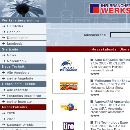
Werkstattausrüstung
Hersteller
Händler
Messesuche
Dienstleister
facebook
Startseite
Messekalender Übers
News
Auto Korjaamo Helsink
Newsarchiv
27.02.2003 - 01.03.2003
Neue Technik
Auto Korjaamo Helsinki
Finnland Helsinki
Alle Angebote
www
meine Angebote
Melbourne Motor Sho
Gebrauchte Technik
28.02.2003 - 10.03.2003
Melbourne Motor Show
Alle Inserate
Australien Melbourne
www
kostenlos inserieren
meine Inserate
AutovakRAI Amsterda
01.03.2003 - 01.03.2003
Messekalender
AutovakRAI Amsterdam
Niederlande Amsterdam
2026
www
2027
Tire Technology Expo
Kalender-Archiv
05.03.2003 - 07.03.2003
Tire Technology Expo