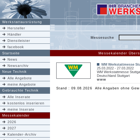
Werkstattausrüstung
Hersteller
Händler
Messesuche
Dienstleister
facebook
Startseite
Messekalender Übers
News
WM Werkstattmesse Stu
Newsarchiv
25.03.2022 - 27.03.2022
Neue Technik
WM Werkstattmesse Stuttga
Deutschland Stuttgart
Alle Angebote
www
meine Angebote
Stand : 09.08.2026 Alle Angaben ohne Gew
Gebrauchte Technik
Alle Inserate
kostenlos inserieren
meine Inserate
Messekalender
2026
2027
Kalender-Archiv