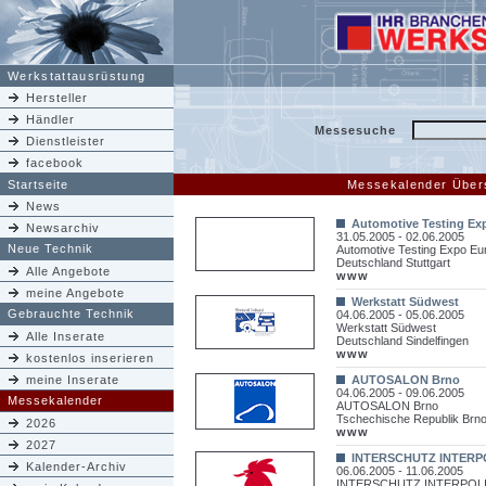
Werkstattausrüstung
Hersteller
Händler
Messesuche
Dienstleister
facebook
Startseite
Messekalender Übers
News
Automotive Testing Ex
Newsarchiv
31.05.2005 - 02.06.2005
Neue Technik
Automotive Testing Expo Eu
Deutschland Stuttgart
Alle Angebote
www
meine Angebote
Werkstatt Südwest
Gebrauchte Technik
04.06.2005 - 05.06.2005
Werkstatt Südwest
Alle Inserate
Deutschland Sindelfingen
www
kostenlos inserieren
meine Inserate
AUTOSALON Brno
04.06.2005 - 09.06.2005
Messekalender
AUTOSALON Brno
Tschechische Republik Brn
2026
www
2027
INTERSCHUTZ INTERP
Kalender-Archiv
06.06.2005 - 11.06.2005
INTERSCHUTZ INTERPOLI