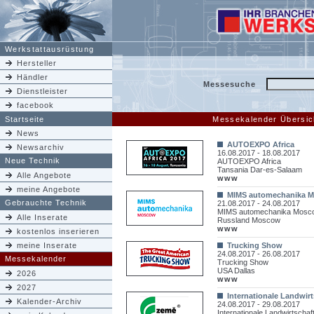
Werkstattausrüstung
Hersteller
Händler
Messesuche
Dienstleister
facebook
Startseite
Messekalender Übersic
News
AUTOEXPO Africa
Newsarchiv
16.08.2017 - 18.08.2017
Neue Technik
AUTOEXPO Africa
Tansania Dar-es-Salaam
Alle Angebote
www
meine Angebote
MIMS automechanika 
Gebrauchte Technik
21.08.2017 - 24.08.2017
MIMS automechanika Mosc
Alle Inserate
Russland Moscow
www
kostenlos inserieren
meine Inserate
Trucking Show
24.08.2017 - 26.08.2017
Messekalender
Trucking Show
USA Dallas
2026
www
2027
Internationale Landwir
Kalender-Archiv
24.08.2017 - 29.08.2017
Internationale Landwirtscha