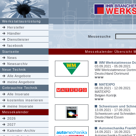
Werkstattausrüstung
Hersteller
Händler
Messesuche
Dienstleister
facebook
Startseite
Messekalender Übersicht 
News
WM Werkstattmesse D
Newsarchiv
03.09.2021 - 05.09.2021
Neue Technik
WM Werkstattmesse Dortm
Deutschland Dortmund
Alle Angebote
www
meine Angebote
MATEXPO
Gebrauchte Technik
08.09.2021 - 12.09.2021
MATEXPO
Alle Inserate
Belgien Kortrijk
www
kostenlos inserieren
meine Inserate
Schweissen und Schne
13.09.2021 - 17.09.2021
Messekalender
Schweissen und Schneiden
Deutschland Essen
2026
www
2027
Automechanika Frankfur
Kalender-Archiv
14.09.2021 - 16.09.2021
Automechanika Frankfurt "Di