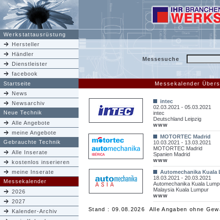
Werkstattausrüstung
Hersteller
Händler
Messesuche
Dienstleister
facebook
Startseite
Messekalender Übers
News
intec
Newsarchiv
02.03.2021 - 05.03.2021
Neue Technik
intec
Deutschland Leipzig
Alle Angebote
www
meine Angebote
MOTORTEC Madrid
Gebrauchte Technik
10.03.2021 - 13.03.2021
MOTORTEC Madrid
Alle Inserate
Spanien Madrid
www
kostenlos inserieren
meine Inserate
Automechanika Kuala
18.03.2021 - 20.03.2021
Messekalender
Automechanika Kuala Lump
Malaysia Kuala Lumpur
2026
www
2027
Stand : 09.08.2026 Alle Angaben ohne Gew
Kalender-Archiv