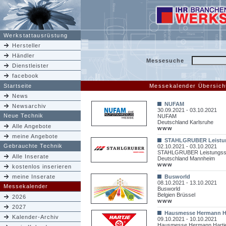
Werkstattausrüstung
Hersteller
Händler
Messesuche
Dienstleister
facebook
Startseite
Messekalender Übersich
News
NUFAM
Newsarchiv
30.09.2021 - 03.10.2021
Neue Technik
NUFAM
Deutschland Karlsruhe
Alle Angebote
www
meine Angebote
STAHLGRUBER Leistu
Gebrauchte Technik
02.10.2021 - 03.10.2021
STAHLGRUBER Leistungss
Alle Inserate
Deutschland Mannheim
www
kostenlos inserieren
meine Inserate
Busworld
08.10.2021 - 13.10.2021
Messekalender
Busworld
Belgien Brüssel
2026
www
2027
Hausmesse Hermann H
Kalender-Archiv
09.10.2021 - 10.10.2021
Hausmesse Hermann Hartj