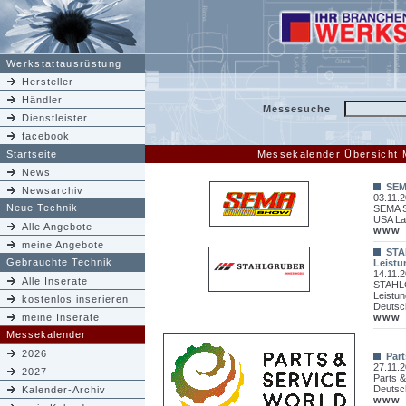
Werkstattausrüstung
Hersteller
Händler
Messesuche
Dienstleister
facebook
Startseite
Messekalender Übersicht
News
SEM
Newsarchiv
03.11.2
Neue Technik
SEMA S
USA La
Alle Angebote
www
meine Angebote
ST
Gebrauchte Technik
Leistu
14.11.2
Alle Inserate
STAH
Leistu
kostenlos inserieren
Deutsc
meine Inserate
www
Messekalender
2026
Part
27.11.2
2027
Parts &
Deutsc
Kalender-Archiv
www