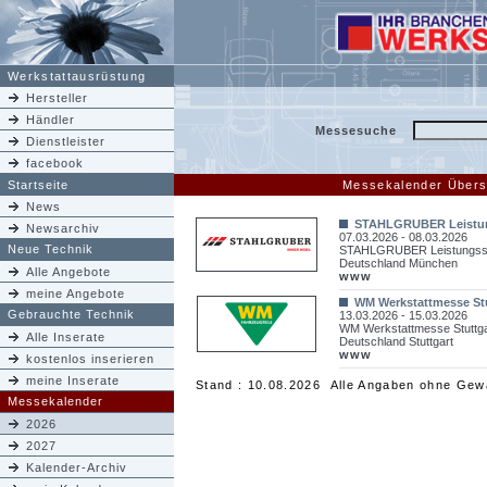
Werkstattausrüstung
Hersteller
Händler
Messesuche
Dienstleister
facebook
Startseite
Messekalender Übers
News
STAHLGRUBER Leistu
Newsarchiv
07.03.2026 - 08.03.2026
Neue Technik
STAHLGRUBER Leistungss
Deutschland München
Alle Angebote
www
meine Angebote
WM Werkstattmesse Stu
Gebrauchte Technik
13.03.2026 - 15.03.2026
WM Werkstattmesse Stuttga
Alle Inserate
Deutschland Stuttgart
www
kostenlos inserieren
meine Inserate
Stand : 10.08.2026 Alle Angaben ohne Gew
Messekalender
2026
2027
Kalender-Archiv