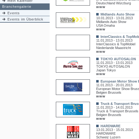
mein Kalender
Deutschland Würzburg
Branchengalerie
www
Events
Midlands Auto Show
10.01.2013 - 13.01.2013
Events im Überblick
Midlands Auto Show
USA Omaha
www
InterClassics & TopMob
11.01.2013 - 13.01.2013
InterClassics & TopMobiel
Niederlande Maastricht
www
TOKYO AUTOSALON
11.01.2013 - 13.01.2013
TOKYO AUTOSALON
Japan Tokyo
www
European Motor Show 
11.01.2013 - 20.01.2013
European Motor Show Bruss
Belgien Brussels
www
Truck & Transport Brus
11.01.2013 - 14.01.2013
Truck & Transport Brussels
Belgien Brussels
www
HARDWARE
13.01.2013 - 15.01.2013
HARDWARE
Schweiz Luzern