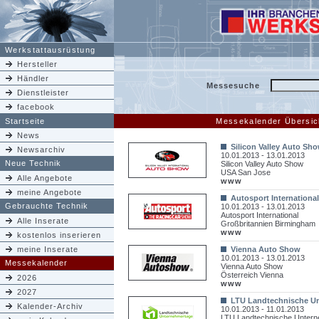
Werkstattausrüstung
Hersteller
Händler
Messesuche
Dienstleister
facebook
Startseite
Messekalender Übersic
News
Silicon Valley Auto Sh
Newsarchiv
10.01.2013 - 13.01.2013
Neue Technik
Silicon Valley Auto Show
USA San Jose
Alle Angebote
www
meine Angebote
Autosport International
Gebrauchte Technik
10.01.2013 - 13.01.2013
Autosport International
Alle Inserate
Großbritannien Birmingham
www
kostenlos inserieren
meine Inserate
Vienna Auto Show
10.01.2013 - 13.01.2013
Messekalender
Vienna Auto Show
Österreich Vienna
2026
www
2027
LTU Landtechnische U
Kalender-Archiv
10.01.2013 - 11.01.2013
LTU Landtechnische Unter